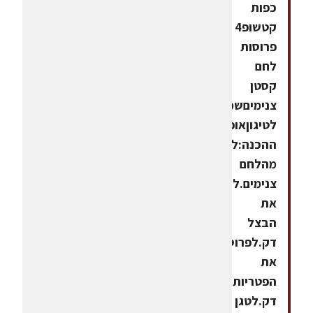
כפות
קטשופ4
פרוסות
לחם
קסטן
צנימיםשמן/חמאה
לטיגוןאופן
ההכנה:להכין
מהלחם
צנימים.לקצוץ
את
הבצל
דק.לפרוס
את
הפטריות
דק.לטגן