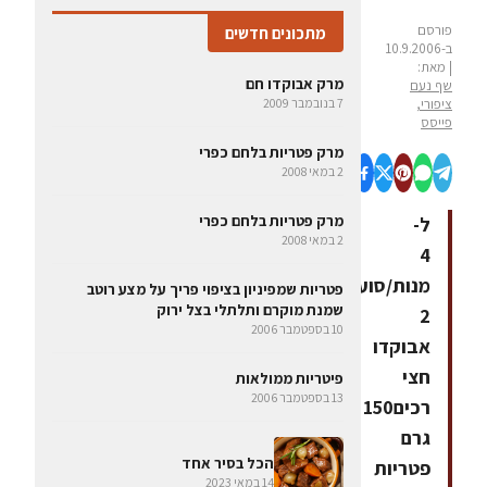
פורסם
מתכונים חדשים
ב-10.9.2006
| מאת:
מרק אבוקדו חם
שף נעם
ציפורי,
7 בנובמבר 2009
פייסס
מרק פטריות בלחם כפרי
2 במאי 2008
מרק פטריות בלחם כפרי
ל-
2 במאי 2008
4
מנות/סועדיםחומרים:
פטריות שמפיניון בציפוי פריך על מצע רוטב
שמנת מוקרם ותלתלי בצל ירוק
2
10 בספטמבר 2006
אבוקדו
חצי
פיטריות ממולאות
13 בספטמבר 2006
רכים150
גרם
הכל בסיר אחד
פטריות
14 במאי 2023