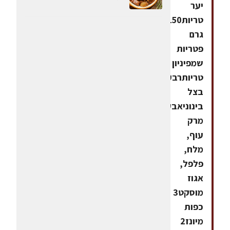
יער
טריות150
גרם
פטריות
שמפיניון
טריותרבע
בצל
בינוניאבקת
מרק
עוף,
מלח,
פלפל,
אגוז
מוסקט3
כפות
מיונז2