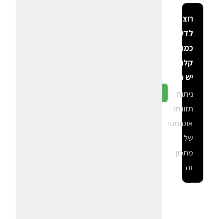
רוצה
לדעת
כמה
קלוריות
יש פה?
ניתוח
גלה ב-CalGal
תזונתי
אוטומטי
של
מתכון
זה