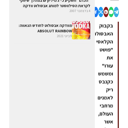
"הכרם" תשקיע כ- 3 מיליון ₪ במהלך שיווקי
לקראת הסילווסטר למותג אבסולוט וודקה
4 בדצמבר 2007
בקבוק
מוודקה אבסולוט לחודש הגאווה:
ABSOLUT RAINBOW
האבסולוט
9 ביוני 2021
הקלאסי
"פושט
את
עורו"
ומשמש
כקנבס
ריק
לאמנים
מרחבי
העולם,
אשר