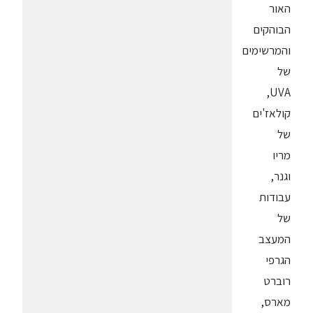
האור
הבוהקים
והמרשימים
של
UVA,
קולאז'ים
של
מריו
וגנר,
עבודות
של
המעצב
הגרפי
רוברט
מארס,