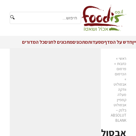
🔍
יין
חדש על המדף
מסעדות
מתכונים
מתכונים לחגים
כל המדורים
ראשי
»
כתבות
»
פרסום
הכרסום
»
אבסולוט
וודקה
מעלה
קמפיין
אבסולוט
בלנק –
ABSOLUT
BLANK
אבסולוט