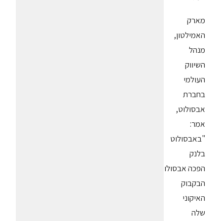
מארק
האמילטון,
מנהל
השיווק
העולמי
בחברת
אבסולוט,
אמר:
"באבסולוט
בלנק
הפכה אבסולוט את
הבקבוק
האיקוני
שלה