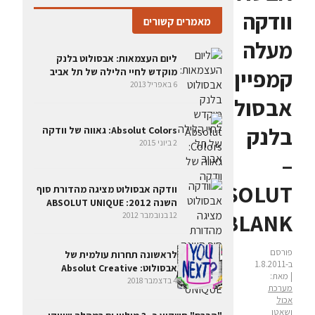
וודקה
מאמרים קשורים
מעלה
ליום העצמאות: אבסולוט בלנק
קמפיין
מוקדש לחיי הלילה של תל אביב
6 באפריל 2013
אבסולוט
בלנק
Absolut Colors: גאווה של וודקה
2 ביוני 2015
–
ABSOLUT
וודקה אבסולוט מציגה מהדורת סוף
השנה 2012: ABSOLUT UNIQUE
BLANK
12 בנובמבר 2012
פורסם
לראשונה תחרות עולמית של
ב-1.8.2011
אבסולוט: Absolut Creative
| מאת:
4 בדצמבר 2018
מערכת
אכול
ושאטו