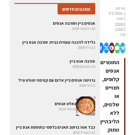
פורסם
מתכונים חדשים
ב-9.9.2006
| מאת:
אגסים ביין וסורבה אגסים
השפית
ליאורה
19 בדצמבר 2008
קרן
גלידה להכנה עצמית בבית: סורבה אגס ביין
12 ביולי 2008
סורבה אגס ביין
החומרים6
26 באוגוסט 2008
אגסים
קלופים,
גרניטה אגסים ביין אדום עם קציפת יוגורט וניל
5 ביולי 2008
חצויים
או
שלמים,
גאלט אגסים
8 במאי 2025
ללא
הליבהיין
כבד אווז ברוטב תאנים בלסמי בתוספת אגס ביין
מתוק
25 באפריל 2010