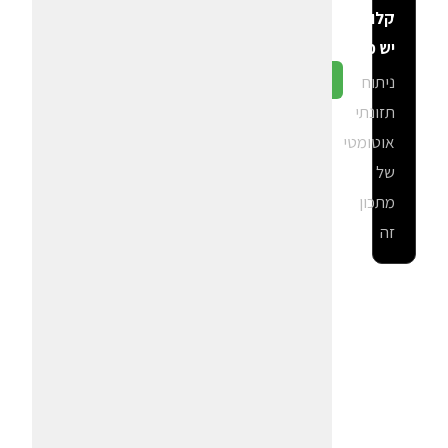
קלוריות
יש פה?
ניתוח
גלה ב-CalGal
תזונתי
אוטומטי
של
מתכון
זה