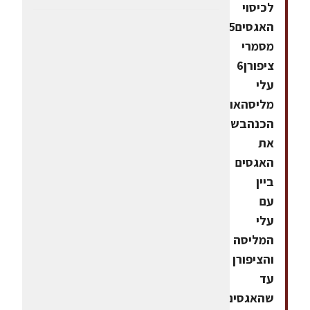
לכיסוי
האגסים5
מסמרי
ציפורן6
עלי
מליסהאופן
הכנהבשלו
את
האגסים
ביין
עם
עלי
המליסה
והציפורן
עד
שהאגסים