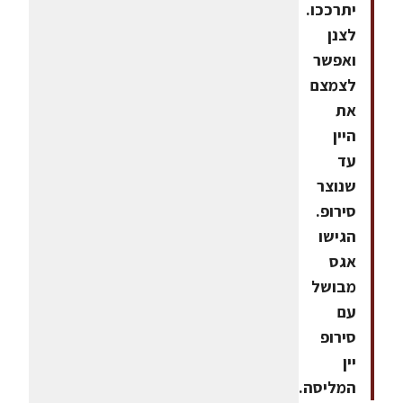
יתרככו.
לצנן
ואפשר
לצמצם
את
היין
עד
שנוצר
סירופ.
הגישו
אגס
מבושל
עם
סירופ
יין
המליסה.