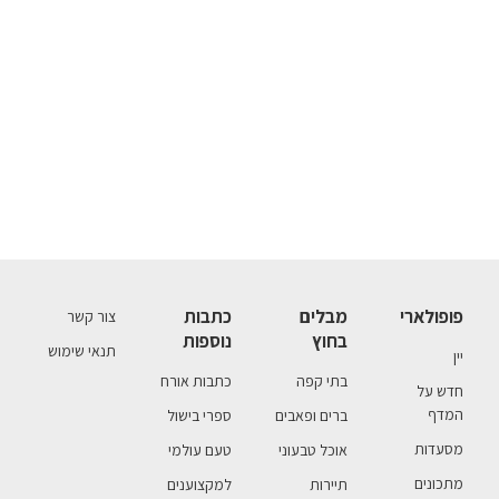
פופולארי
מבלים
כתבות
צור קשר
בחוץ
נוספות
תנאי שימוש
יין
בתי קפה
כתבות אורח
חדש על
המדף
ברים ופאבים
ספרי בישול
מסעדות
אוכל טבעוני
טעם עולמי
מתכונים
תיירות
למקצוענים