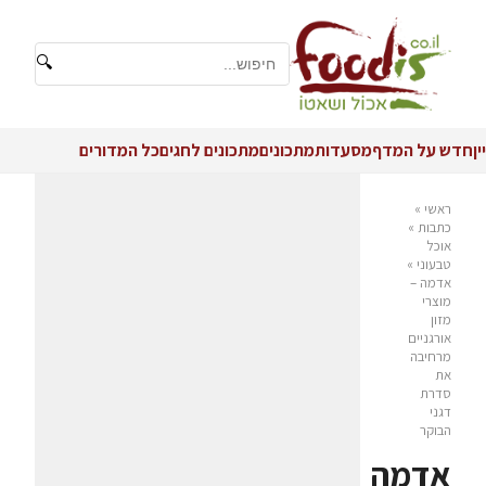
🔍
יין
חדש על המדף
מסעדות
מתכונים
מתכונים לחגים
כל המדורים
ראשי
»
כתבות
»
אוכל
טבעוני
»
אדמה –
מוצרי
מזון
אורגניים
מרחיבה
את
סדרת
דגני
הבוקר
אדמה