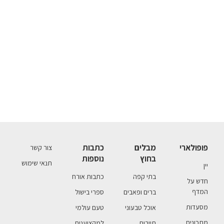
פופולארי
מבלים
כתבות
צור קשר
בחוץ
נוספות
תנאי שימוש
יין
בתי קפה
כתבות אורח
חדש על
המדף
ברים ופאבים
ספרי בישול
מסעדות
אוכל טבעוני
טעם עולמי
מתכונים
תיירות
למקצוענים