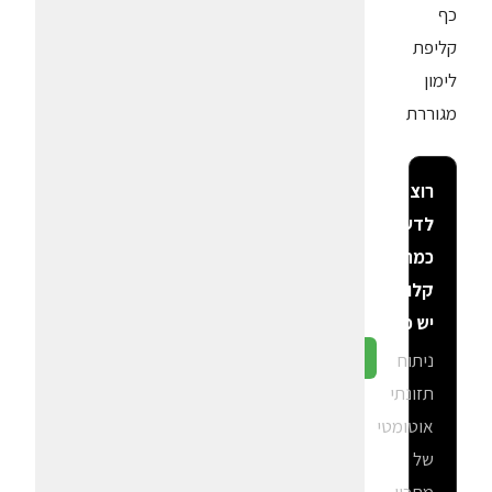
כף
קליפת
לימון
מגוררת
רוצה
לדעת
כמה
קלוריות
יש פה?
ניתוח
גלה ב-CalGal
תזונתי
אוטומטי
של