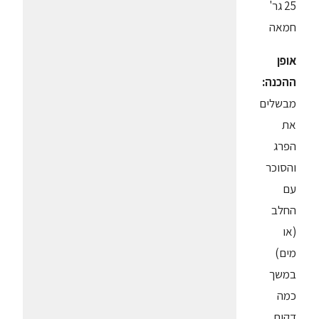
25 גר'
חמאה
אופן
ההכנה:
מבשלים
את
הפרג
והסוכר
עם
החלב
(או
מים)
במשך
כמה
דקות.