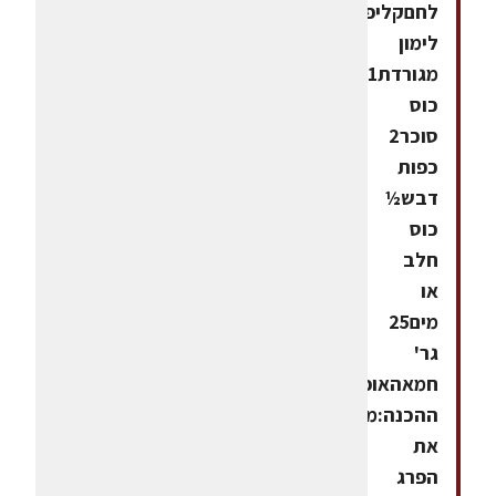
לחםקליפת
לימון
מגורדת1
כוס
סוכר2
כפות
דבש½
כוס
חלב
או
מים25
גר'
חמאהאופן
ההכנה:מבשלים
את
הפרג