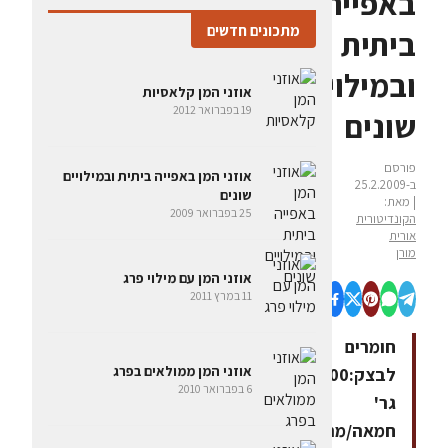
באפייה
מתכונים חדשים
ביתית
ובמילויים
אוזני המן קלאסיות
19 בפברואר 2012
שונים
פורסם
אוזני המן באפייה ביתית ובמילויים
ב-25.2.2009
שונים
| מאת:
25 בפברואר 2009
הקונדיטורית
אורית
מורן
אוזני המן עם מילוי פרג
11 במרץ 2011
חומרים
אוזני המן ממולאים בפרג
לבצק:200
6 בפברואר 2010
גר'
חמאה/מרגרינה