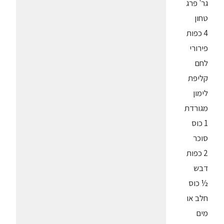
גר' פרג
טחון
4 כפות
פירורי
לחם
קליפת
לימון
מגורדת
1 כוס
סוכר
2 כפות
דבש
½ כוס
חלב או
מים