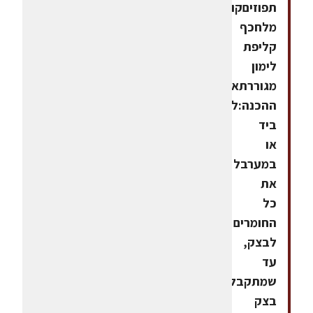
תפוזיםקורט
מלחכף
קליפת
לימון
מגוררתאופן
ההכנה:לשים
ביד
או
במערבל
את
כל
החומרים
לבצק,
עד
שמתקבל
בצק