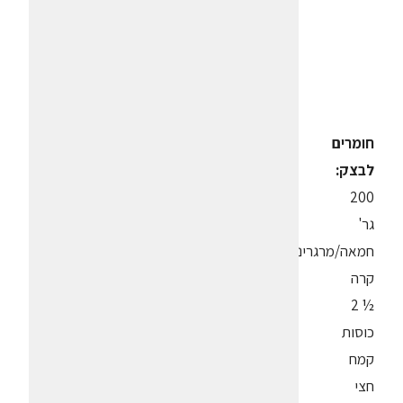
חומרים
לבצק:
200
גר'
חמאה/מרגרינה
קרה
½ 2
כוסות
קמח
חצי