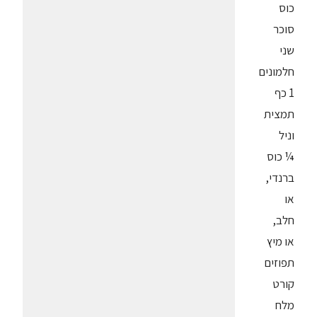
כוס
סוכר
שני
חלמונים
1 כף
תמצית
וניל
¼ כוס
ברנדי,
או
חלב,
או מיץ
תפוזים
קורט
מלח