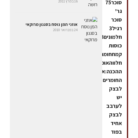
סוכר75
16 במרץ 2011
גר'
סוכר
אוזני המן נוסח בסגנון מרוקאי
רגיל3
24 בפברואר 2010
חלמונים3
כוסות
קמחחומרים למילוי:ממרח
חלווהאופן
ההכנה:את
החומרים
לבצק
יש
לערבב
לבצק
אחיד
בפוד