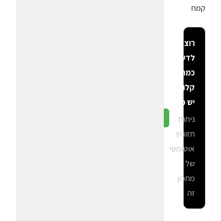
קמח
רוצה
לדעת
כמה
קלוריות
יש פה?
ניתוח
גלה ב-CalGal
תזונתי
אוטומטי
של
מתכון
זה