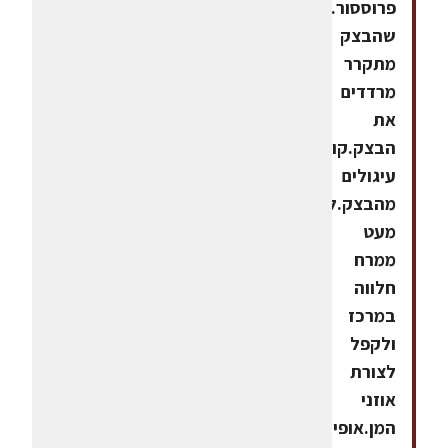
פרוססור.לאחר
שהבצק
מתקרר
מרדדים
את
הבצק.קורצים
עיגולים
מהבצק.לשים
מעט
ממרח
חלווה
במרכז
ולקפל
לצורת
אוזני
המן.אופים