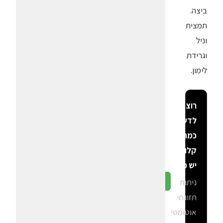
ביצה.
תמצית
וניל
וגרידת
לימון.
רוצה
לדעת
כמה
קלוריות
יש פה?
ניתוח
גלה ב-CalGal
תזונתי
אוטומטי