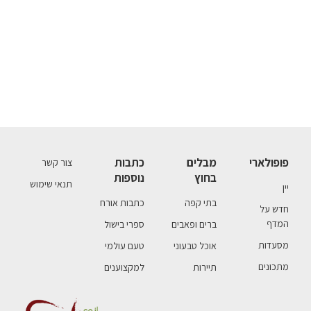
פופולארי
מבלים
כתבות
צור קשר
בחוץ
נוספות
תנאי שימוש
יין
בתי קפה
כתבות אורח
חדש על
המדף
ברים ופאבים
ספרי בישול
מסעדות
אוכל טבעוני
טעם עולמי
מתכונים
תיירות
למקצוענים