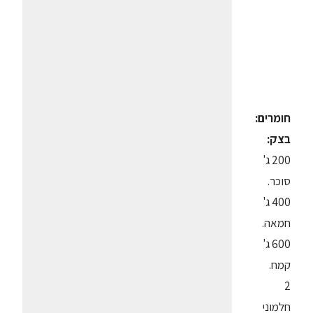
חומרים:
בצק:
200 ג'
סוכר.
400 ג'
חמאה.
600 ג'
קמח.
2
חלמוני