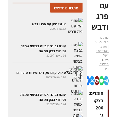
עם
מתכונים חדשים
פרג
ודבש
אוזני המן עם פרג ודבש
2 במרץ 2009
פורסם
ב-2.3.2009
עוגת גבינה אפויה בציפוי שמנת
| מאת:
ופירורי בצק חמאה
הקונדיטור
דקל
24 באפריל 2009
אשכנזי,
מכללת
השף
טארט קרם שקדים ופירות שיכורים
26 באוגוסט 2009
חומרים:
עוגת גבינה אפויה בציפוי שמנת
ופירורי בצק חמאה
בצק:
24 באפריל 2009
200
ג'