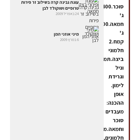
עוגת גבינה קרה בשילוב זר פירות
סוכר.400
טרופיים ושוקולד לבן
24 באפריל 2009
ג'
חמאה.600
ג'
מיני אוזני המן
6 במרץ 2009
קמח.2
חלמוני
ביצה.תמצית
וניל
וגרידת
לימון.
אופן
ההכנה:
מעבדים
סוכר
וחמאה.מוסיפים
חלמונים,