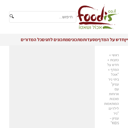
🔍
יין
חדש על המדף
מסעדות
מתכונים
מתכונים לחגים
כל המדורים
ראשי
»
כתבות
»
חדש על
המדף
»
"אוכל
ביתי ניר
עציון"
עם
ארוחות
מוכנות
המותאמות
לילדים:
"ניר
עציון –
KIDS"