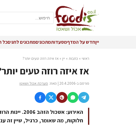
יין
חדש על המדף
מסעדות
מתכונים
מתכונים לחגים
כל ה
ראשי
»
כתבות
»
יין
»
אז איזה רוזה טעים יותר?
אז איזה רוזה טעים יותר?
פורסם ב-20.4.2006 | מאת:
מערכת אכול ושאטו
האירוע: אשכול 
חלוקות, מה שאומר, כרגיל, שיין זה עני