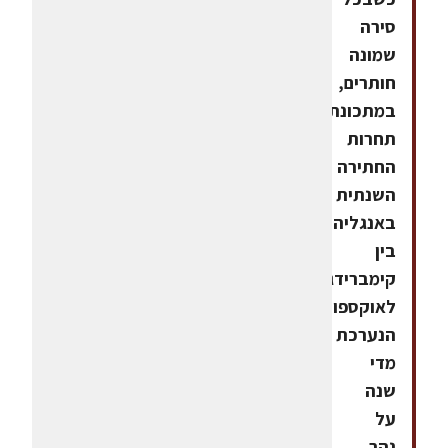
סירה
שמונה
חותרים,
במתכונת
תחרות
החתירה
השנתית
באנגליה
בין
קימברידג'
לאוקספורד
הנערכת
מדי
שנה
על
נהר