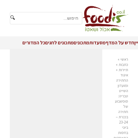
🔍
יין
חדש על המדף
מסעדות
מתכונים
מתכונים לחגים
כל המדורים
ראשי
»
כתבות
»
תיירות
»
איגוד
החתירה
ומועדון
השייט
טבריה:
סופשבוע
של
חתירה
בכנרת –
23-24
ביוני
בחסות
התאחדות