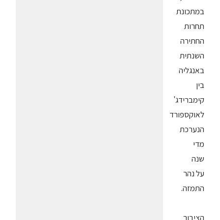
במתכונת
תחרות
החתירה
השנתית
באנגליה
בין
קימברידג'
לאוקספורד
הנערכת
מדי
שנה
על נהר
התמזה.
הציבור