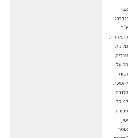
אבי
זנדברג,
יו"ר
התאחדות
מלונות
טבריה,
הפועל
רבות
להפיכת
הכנרת
למוקד
ספורט
ימי,
אומר: