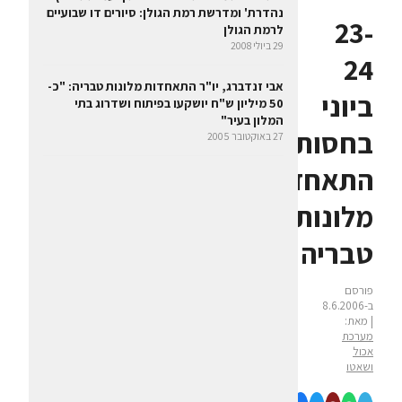
נהדרת' ומדרשת רמת הגולן: סיורים דו שבועיים
23-
לרמת הגולן
29 ביולי 2008
24
אבי זנדברג, יו"ר התאחדות מלונות טבריה: "כ-
ביוני
50 מיליון ש"ח יושקעו בפיתוח ושדרוג בתי
המלון בעיר"
בחסות
27 באוקטובר 2005
התאחדות
מלונות
טבריה
פורסם
ב-8.6.2006
| מאת:
מערכת
אכול
ושאטו