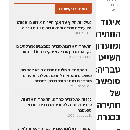
מלונות
מאמרים קשורים
טבריה
איגוד
פעילויות הקיץ של אגף תיירות אירועים וספורט
של עיריית טבריה והתאחדות מלונות טבריה
החתירה
17 ביוני 2009
ומועדון
התאחדות מלונות טבריה במבצעים אטרקטיבים
לקראת מרתון טבריה שיתקיים ב- 10 בינואר
השייט
31 בדצמבר 2007
טבריה:
יו"ר התאחדות מלונות טבריה קורא להקצות
משאבים ותשתיות להקמת מסלולי אופניים
סופשבוע
מוסדרים באזור סובב כנרת ובטבריה
1 בנובמבר 2005
של
לגלות את טבריה מחדש: התאחדות מלונות
חתירה
טבריה מזמינה לסיורים מודרכים בחודש
ספטמבר
בכנרת
11 בספטמבר 2006
–
התאחדות מלונות טבריה בשיתוף עמותת 'ארץ