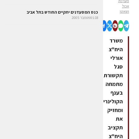
מערכת
אכול
ושאטו
כנס המסעדנים יתקיים החודש בתל אביב
18 בספטמבר 2005
משרד
היח"צ
אורלי
סגל
תקשורת
מתמחה
בענף
הקולינריה
ומחזיק
את
תקציב
היח"צ