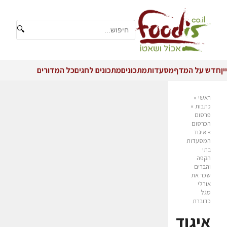
🔍
יין
חדש על המדף
מסעדות
מתכונים
מתכונים לחגים
כל המדורים
ראשי
»
כתבות
»
פרסום
הכרסום
»
איגוד
המסעדות
בתי
הקפה
והברים
שכר את
אורלי
סגל
כדוברת
איגוד