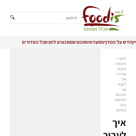
🔍
יין
חדש על המדף
מסעדות
מתכונים
מתכונים לחגים
כל המדורים
ראשי
»
כתבות
»
כתבות
אורח
»
איך
לעבור
את
ההכנות
לארוחת
החג
בשלום
איך
לעבור