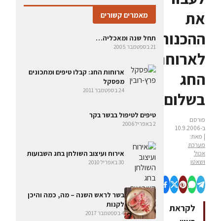
את
מאמרים קשורים
ההכנות
תחל שנה ומאכליה…
21 בספטמבר 2005
לארוחת
ארוחות החג: קבלו טיפים ומתכונים
החג
מפסקל
24 בספטמבר 2011
בשלום
טיפים לטיפול בבשר בקר
פורסם
2 באפריל 2006
ב-10.9.2006
| מאת:
מערכת
אכול
אירוח ועיצוב השולחן בחג השבועות
ושאטו
30 באפריל 2010
בשר לראש השנה – מה, כמה והיכן
לקנות
לקראת
4 בספטמבר 2017