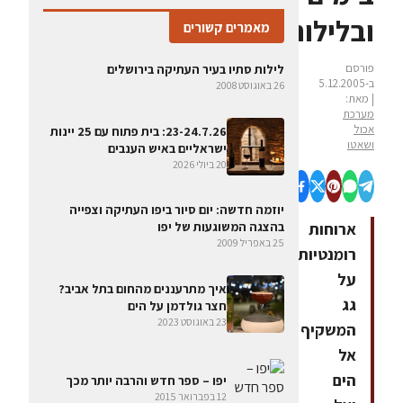
ובלילות
מאמרים קשורים
פורסם
לילות סתיו בעיר העתיקה בירושלים
ב-5.12.2005
26 באוגוסט 2008
| מאת:
מערכת
אכול
23-24.7.26: בית פתוח עם 25 יינות
ושאטו
ישראליים באיש הענבים
20 ביולי 2026
יוזמה חדשה: יום סיור ביפו העתיקה וצפייה
ארוחות
בהצגה המשוגעות של יפו
25 באפריל 2009
רומנטיות
על
איך מתרעננים מהחום בתל אביב?
גג
חצר גולדמן על הים
23 באוגוסט 2023
המשקיף
אל
הים
יפו – ספר חדש והרבה יותר מכך
12 בפברואר 2015