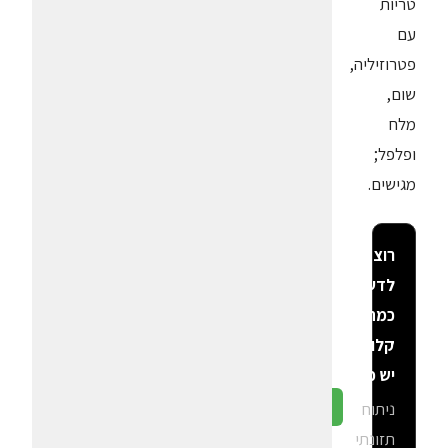
טריות
עם
פטרוזיליה,
שום,
מלח
ופלפל;
מגישים.
רוצה
לדעת
כמה
קלוריות
יש פה?
ניתוח
גלה ב-CalGal
תזונתי