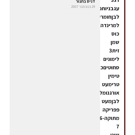
דניס בתנור
29 בנובמבר 2007
עגבניותפטרוזיליהשוםמלחפלפל
לבןחומרים
למרינדה:½
כוס
שמן
זית3
לימונים
סחוטיםכף
טימין
טרימעט
אורגנומלחפלפל
לבןמעט
פפריקה
מתוקה6-
7
שיני