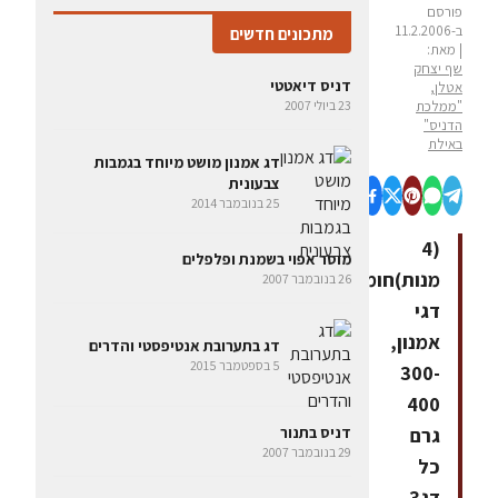
פורסם
ב-11.2.2006
מתכונים חדשים
| מאת:
שף יצחק
דניס דיאטטי
אטלן,
"ממלכת
23 ביולי 2007
הדניס"
באילת
דג אמנון מושט מיוחד בגמבות
צבעונית
25 בנובמבר 2014
(4
מוסר אפוי בשמנת ופלפלים
מנות)חומרים:4
26 בנובמבר 2007
דגי
אמנון,
דג בתערובת אנטיפסטי והדרים
5 בספטמבר 2015
300-
400
גרם
דניס בתנור
29 בנובמבר 2007
כל
דג3