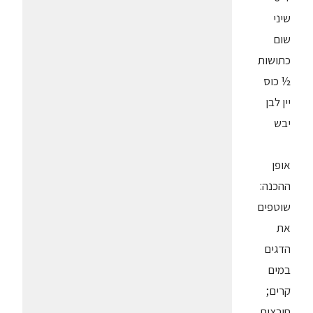
שיני
שום
כתושות
½ כוס
יין לבן
יבש
אופן
ההכנה:
שוטפים
את
הדגים
במים
קרים;
חורצים