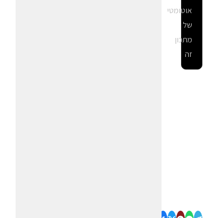
אוטומטי
של
מתכון
זה