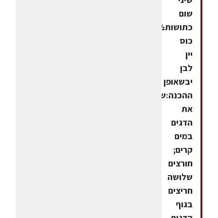
שום
כתושות½
כוס
יין
לבן
יבשאופן
ההכנה:שוטפים
את
הדגים
במים
קרים;
חורצים
שלושה
חריצים
בגוף
הדגים