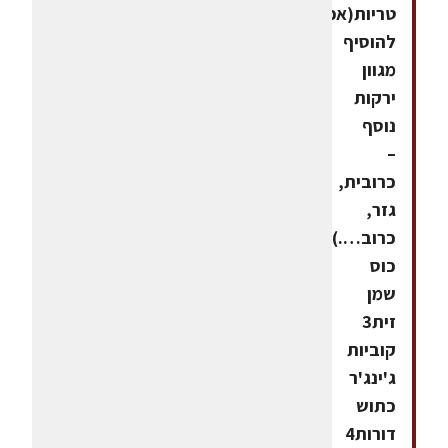
טריות(אפשר
להוסיף
מגוון
ירקות
נוסף
–
כרובית,
גזר,
כרוב….)שליש
כוס
שמן
זית3
קוביות
ג'ינג'ר
כתוש
דורות4