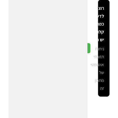
רוצה
לדעת
כמה
קלוריות
יש פה?
ניתוח
גלה ב-CalGal
תזונתי
אוטומטי
של
מתכון
זה