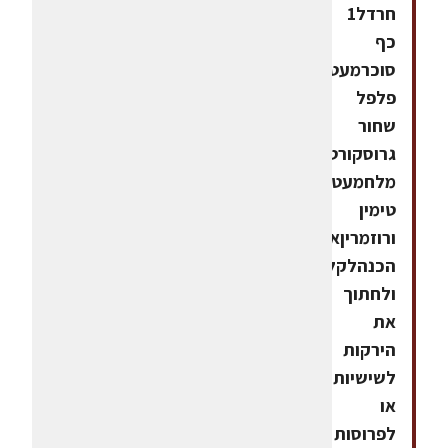
חרדל1
כף
סוכרמעט
פלפל
שחור
גרוסקורט
מלחמעט
טימין
ורוזמריןאופן
הכנהלקלוף
ולחתוך
את
הירקות
לשישיות
או
לפרוסות