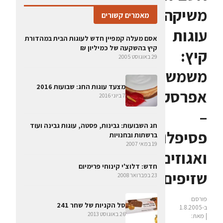
משיקה
מאמרים קשורים
עוגות
אסם מעלה קמפיין חדש לעוגות הבית במהדורת
קיץ בהשקעה של כמיליון ₪
קיץ:
29 באוגוסט 2005
משמש,
מצעד עוגות החג: שבועות 2016
אפרסק
7 ביוני 2016
–
חג השבועות: גבינות, פסטה, עוגות גבינה ועוד
פסיפלורה,
ברשתות ובחנויות
19 במאי 2007
ואגוזים
חדש: דלוצ'י קינוחי פרימיום
שזיפים
23 בפברואר 2008
פורסם
סל הקניות של שחר 241
ב-1.8.2005
26 באוגוסט 2013
| מאת: