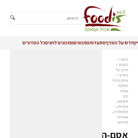
🔍
יין
חדש על המדף
מסעדות
מתכונים
מתכונים לחגים
כל המדורים
ראשי
»
כתבות
»
חדש על
המדף
»
אסם-הבית
משיקה
עוגות
קיץ:
משמש,
אפרסק –
פסיפלורה,
ואגוזים
שזיפים
אסם-הבית