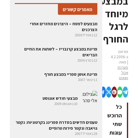
במבצע
מאמרים קשורים
מיוחד
לרגל
מבצעים לפסח – היצרנים מחזרים אחרי
הצרכנים
החורף
12 באפריל 2006
פריגת במבצע קרנבריז – לשתות את החיים
פורסם
הבריאים
ב-4.2.2006
12 במרץ 2006
| מאת:
מערכת
אכול
פריגת אושן ספריי במבצע חורף
ושאטו
1 בינואר 2007
מבצעי חודש אוגוסט
10 באוגוסט 2009
כל
הרוכש
טעמים חדשים בסדרת ספרינג בקרטוניות: נקטר
שתי
גויאבה ונקטר פירות טרופיים
עוגות
19 באפריל 2007