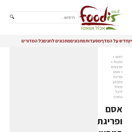
🔍
יין
חדש על המדף
מסעדות
מתכונים
מתכונים לחגים
כל המדורים
ראשי
»
כתבות
»
מבצעים
»
אסם
ופריגת
במבצע
מיוחד
לרגל
החורף
אסם
ופריגת