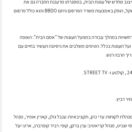
צוב מחדש של עוגות הבית, במסגרתו מרעננת החברה גם את
אריזות המוצר. הקמפיין, בהשקעה של 1.5 מיליון שקל, הופק באמצעות משרד הפרסום גיתם BBDO והוא כולל פרסום
תרחשויות במהלך עבודה במפעל העוגות של "אסם הבית": האופה
 ועל העוגות בכלל. הטיפים משלבים את ניסיונה העשיר בחיים עם
ריך הרבה רגש.
יר רביץ.
נהלת לקוחות: עדי כהן, תקציבאיות: ענבל גולן, קארין אופיר, מנהל
י שביט, מנהל קריאטיב: ערן ברקן, קופי: רביד קופרברג, ארט: יעל