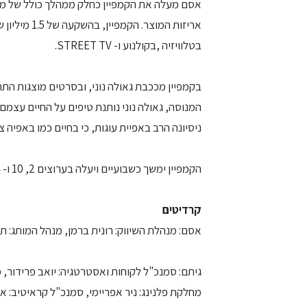
אסם מעלה את הקמפיין כחלק ממהלך כולל של מי
בטלוויזיה ,בקולנוע ו- STREET TV.
בקמפיין מככבת גאולה נוני, ובסרטים מוצגות ה
המנוסה, גאולה נוני נותנת טיפים על החיים עצמם
ניסיונה הרב באפיית עוגות, כי בחיים כמו באפיה צ
הקמפיין ימשך כשבועיים ויעלה בערוצים 2, 10 ו- 24 , קולנוע ו- STREET TV.
קרדיטים
אסם: מנהלת השיווק: רונית ברמן, מנהל המותג: תמ
גיתם: סמנכ"ל לקוחות ואסטרטגיה: יואב פרידור, מ
מחלקת פלנינג: ניר אפריימי, סמנכ"ל קראיטיב: אס