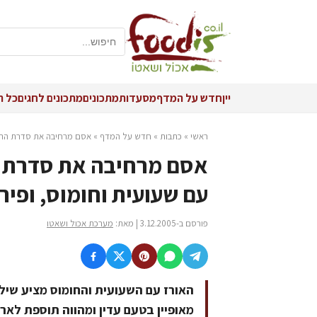
יין
חדש על המדף
מסעדות
מתכונים
מתכונים לחגים
כל ה
ראשי
»
כתבות
»
חדש על המדף
»
אסם מרחיבה את סדרת התבש
אסם מרחיבה את סדרת ה
עם שעועית וחומוס, ופי
פורסם ב-3.12.2005 | מאת:
מערכת אכול ושאטו
האורז עם השעועית והחומוס מציע שילוב
מאופיין בטעם עדין ומהווה תוספת לאר