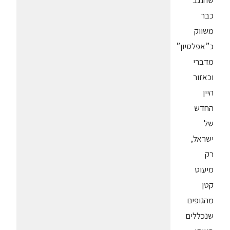
שהנגב
כבר
משווק
כ”אפלסיון”
מדברי
וכאזור
היין
החדש
של
ישראל,
רק
מיעוט
קטן
מהגופים
שנכללים