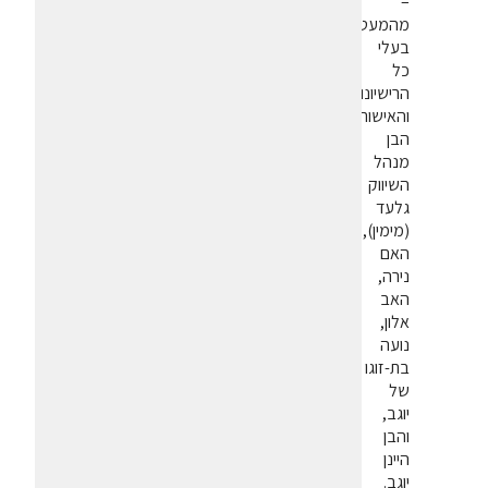
–
מהמעטים
בעלי
כל
הרישיונות
והאישורים:
הבן
מנהל
השיווק
גלעד
(מימין),
האם
נירה,
האב
אלון,
נועה
בת-זוגו
של
יוגב,
והבן
היינן
יוגב.