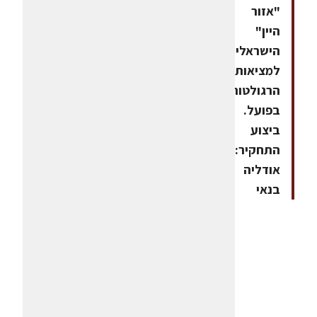
"אזור
היין"
הישראלי
למציאות
הרגולטורית
בפועל.
ביצוע
התחקיר:
אודליה
בנאי