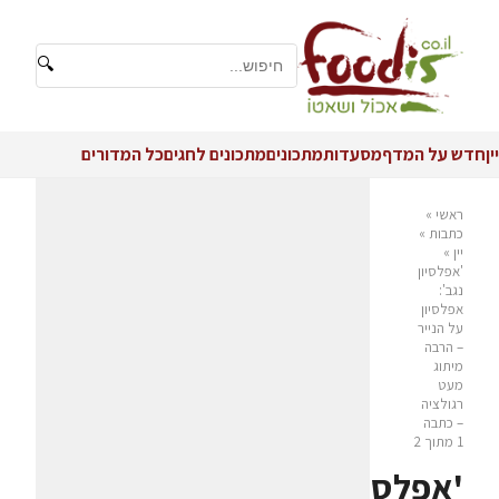
🔍
יין
חדש על המדף
מסעדות
מתכונים
מתכונים לחגים
כל המדורים
ראשי
»
כתבות
»
יין
»
'אפלסיון
נגב':
אפלסיון
על הנייר
– הרבה
מיתוג
מעט
רגולציה
– כתבה
1 מתוך 2
'אפלסיון