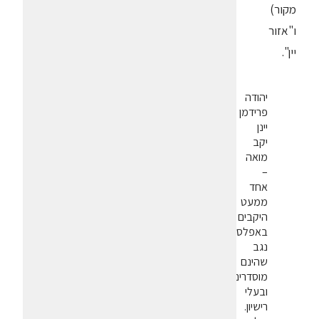
מקור)
ו"אזור
יין".
יהודה
פרידמן
יינן
יקב
מואה
–
אחד
ממעט
היקבים
באפלסיון
נגב
שהינם
מוסדרים
ובעלי
רישיון.