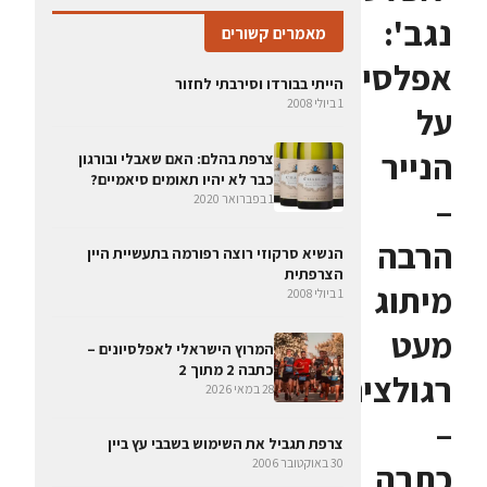
נגב':
מאמרים קשורים
אפלסיון
הייתי בבורדו וסירבתי לחזור
1 ביולי 2008
על
הנייר
צרפת בהלם: האם שאבלי ובורגון
כבר לא יהיו תאומים סיאמיים?
–
1 בפברואר 2020
הרבה
הנשיא סרקוזי רוצה רפורמה בתעשיית היין
הצרפתית
מיתוג
1 ביולי 2008
מעט
המרוץ הישראלי לאפלסיונים –
כתבה 2 מתוך 2
רגולציה
28 במאי 2026
–
צרפת תגביל את השימוש בשבבי עץ ביין
30 באוקטובר 2006
כתבה