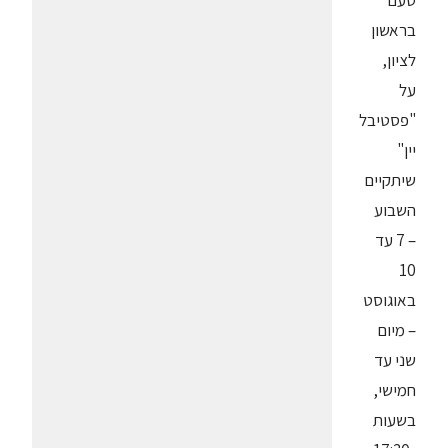
טעם"
בראשון
לציון,
על
"פסטיבל
יין"
שיתקיים
השבוע
– 7 עד
10
באוגוסט
– מיום
שני עד
חמישי,
בשעות