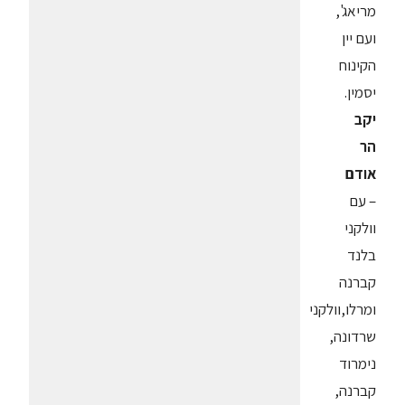
מריאג',
ועם יין
הקינוח
יסמין.
יקב
הר
אודם
– עם
וולקני
בלנד
קברנה
ומרלו,וולקני
שרדונה,
נימרוד
קברנה,