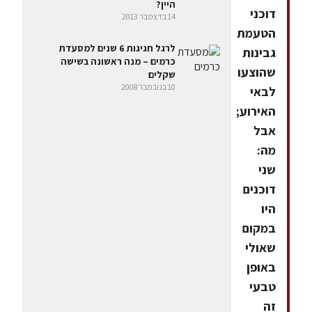
היין?
דוכני
14 בדצמבר 2013
הטעמת
לרגל חגיגות 6 שנים למסעדת
גבינות
כרמים – מנה ראשונה בשישה
שהוצעו
שקלים
10 בנובמבר 2008
לבאי
האירוע;
אבל
מה:
שני
דוכנים
היו
במקום
שאולי
באופן
טבעי
זה