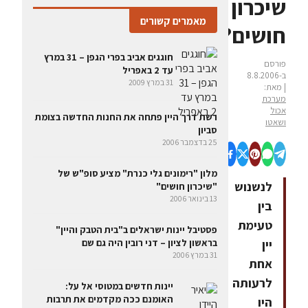
שיכרון
מאמרים קשורים
חושים?
חוגגים אביב בפרי הגפן – 31 במרץ
פורסם
עד 2 באפריל
ב-8.8.2006
31 במרץ 2009
| מאת:
מערכת
אכול
רשת דרך היין פתחה את החנות החדשה בצומת
ושאטו
סביון
25 בדצמבר 2006
מלון "רימונים גלי כנרת" מציע סופ"ש של
לנשנוש
"שיכרון חושים"
13 בינואר 2006
בין
טעימת
פסטיבל יינות ישראלים ב"בית הטבק והיין"
יין
בראשון לציון – דני רובין היה גם שם
31 במרץ 2006
אחת
לרעותה
יינות חדשים במטוסי אל על:
האומנם ככה מקדמים את תרבות
היו