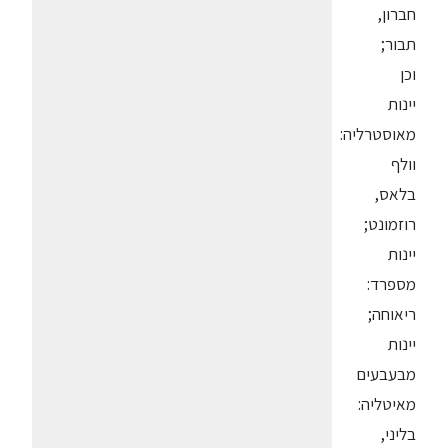
חברון,
תבור;
וכן
יינות
מאוסטרליה:
וולף
בלאס,
רוזמונט;
יינות
מספרד:
ריאוחה;
יינות
מבעבעים
מאיטליה:
בליני,