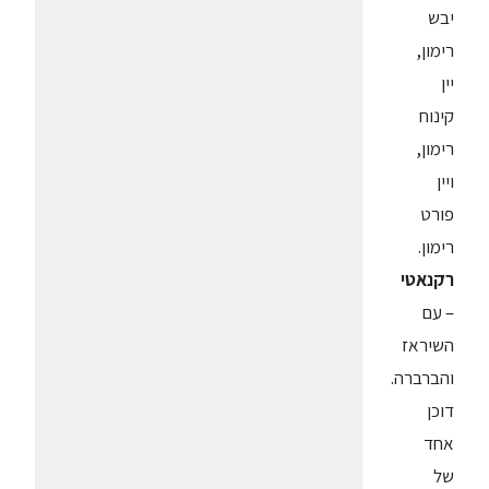
יבש
רימון,
יין
קינוח
רימון,
ויין
פורט
רימון.
רקנאטי
– עם
השיראז
והברברה.
דוכן
אחד
של