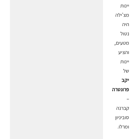
יינות
מצ'ילה
היה
נטול
מטעים,
והציע
יינות
של
יקב
פרונטרה
–
קברנה
סוביניון
ומרלו.