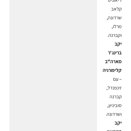
דיאוניס
קלאב
שרדונה,
מרלו,
וקברנה.
יקב
ברינג'ר
מארה"ב
קליפורניה
– עם
זינפנדל,
קברנה
סוביניון,
ושרדונה.
יקב