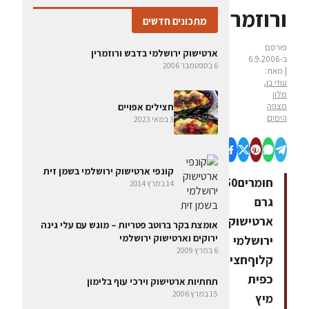
ורוזמרין
מתכונים חדשים
פורסם
ארטישוק ירושלמי בדבש ורוזמרין
ב-6.9.2006
6 בספטמבר 2006
| מאת:
עוזי בן,
מלון
מצפה
חצילים אפויים
הימים
3 במאי 2023
קונפי ארטישוק ירושלמי בשמן זית
חומרים350
14 במרץ 2014
גרם
ארטישוק
אומצת בקר ברוטב פטריות – מוגש עם עלי גינה
ירוקים וארטישוק ירושלמי
ירושלמי
6 במרץ 2009
קלוףחצי
כפית
תחתיות ארטישוק וירכי עוף בלימון
15 במרץ 2006
מיץ