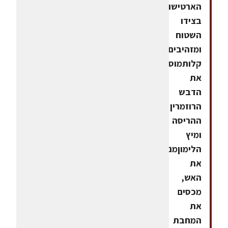
הארטישוק
בצידו
השטוח
ומזהיבים
קלותמוסיפים
את
הדבש
הרוזמרין
ההריסה
ומיץ
הלימוןמנמיכים
את
האש,
מכסים
את
המחבת