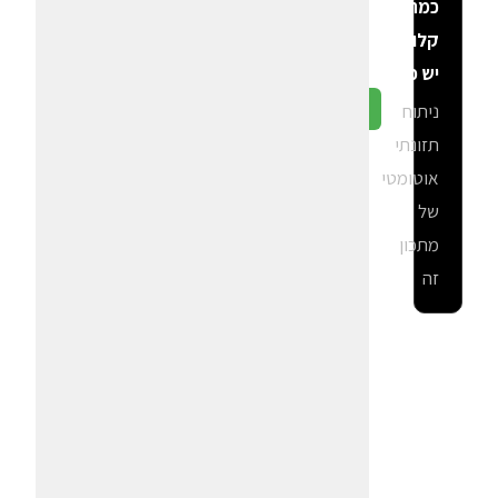
כמה
קלוריות
יש פה?
ניתוח
גלה ב-CalGal
תזונתי
אוטומטי
של
מתכון
זה