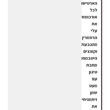
הארטישוק
לכל
אורכומסירים
את
עלי
הרוזמרין
מהגבעולים
וקוצצים
היטבמחממים
מחבת
טיגון
עם
מעט
שמן
זיתמניחים
את