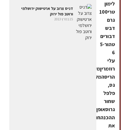
לימון
דניס צרוב על ארטישוק ירושלמי
טרי100
ורוטב פול ירוק
גרם
15 במרץ 2013
דבש
דבורים
טהור5-
6
עלי
רוזמריןמעט
הריסהמלח
גס,
פלפל
שחור
גרוסאופן
ההכנהחוצים
את