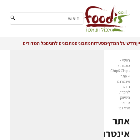
🔍
יין
חדש על המדף
מסעדות
מתכונים
מתכונים לחגים
כל המדורים
ראשי
»
כתבות
»
Chip&Chips
»
אתר
אינטרנט
חדש
לחברת
השיווק
טרואר
ארץ גפן
אתר
אינטרנט