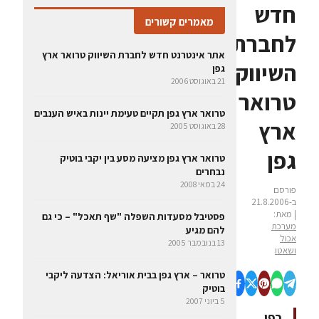
חדש
מאמרים קשורים
לחברת
אתר אינטרנט חדש לחברת השיווק טרואר ארץ
השיווק
גפן
21 באוגוסט 2006
טרואר
טרואר ארץ גפן תקיים טעימת יינות באיש הענבים
ארץ
28 באוגוסט 2005
גפן
טרואר ארץ גפן מציעה מסע בין יקבי בוטיק
נבחרים
24 במאי 2008
פורסם
ב-21.8.2006
| מאת:
פסטיבל מסעדות השפלה "שף תאכל" – כי גם
מערכת
להם מגיע
אכול
13 בנובמבר 2005
ושאטו
טרואר – ארץ גפן בבית אוריאל: הצדעה ליקבי
בוטיק
5 ביוני 2007
כפי