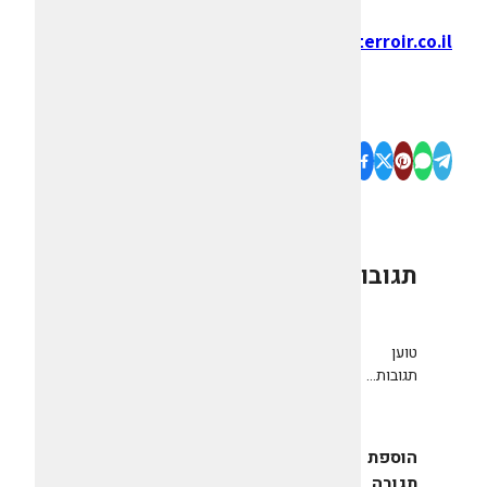
www.terroir.co.il
תגובות
0
טוען
תגובות...
הוספת
תגובה