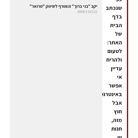
יקב "בני ברוך" מצטרף לשיווק "טרואר"
שנכתב
12 במרץ 2006
בדף
הבית
של
האתר:
לטעום
ולהריח
עדיין
אי
אפשר
באינטרנט,
אבל
חוץ
מזה,
חנות
יין