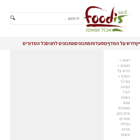
🔍
יין
חדש על המדף
מסעדות
מתכונים
מתכונים לחגים
כל המדורים
ראשי
»
כתבות
»
חדש על
המדף
»
בונז'ור
מציגה
לט"ו
בשבט
עוגת
מאפינס
וכיס בצק
שמרים
במילוי
פירות
יבשים