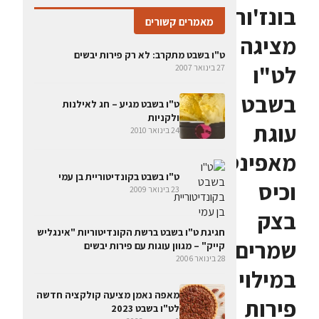
בונז'ור
מאמרים קשורים
מציגה
ט"ו בשבט מתקרב: לא רק פירות יבשים
לט"ו
27 בינואר 2007
בשבט
ט"ו בשבט מגיע – חג לאילנות
ולקניות
עוגת
24 בינואר 2010
מאפינס
ט"ו בשבט בקונדיטוריית בן עמי
וכיס
23 בינואר 2009
בצק
חגיגת ט"ו בשבט ברשת הקונדיטוריות "אינגליש
שמרים
קייק" – מגוון עוגות עם פירות יבשים
28 בינואר 2006
במילוי
מאפה נאמן מציעה קולקציה חדשה
פירות
לט"ו בשבט 2023