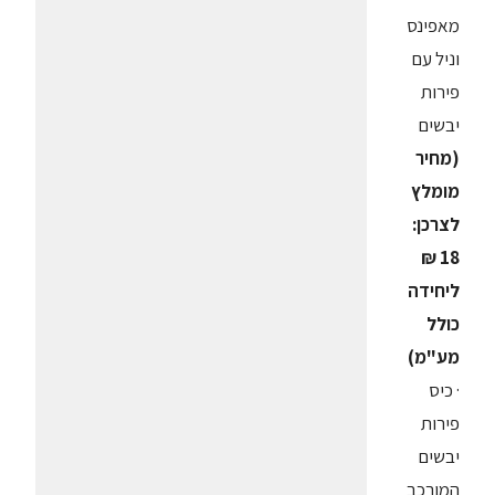
מאפינס
וניל עם
פירות
יבשים
(מחיר
מומלץ
לצרכן:
18 ₪
ליחידה
כולל
מע"מ)
· כיס
פירות
יבשים
המורכב