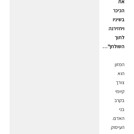
את
הכיכר
בשיניו
ויחזירנה
לתוך
השולחן"…
המזון
הוא
צורך
קיומי
בקרב
בני
האדם.
העיסוק