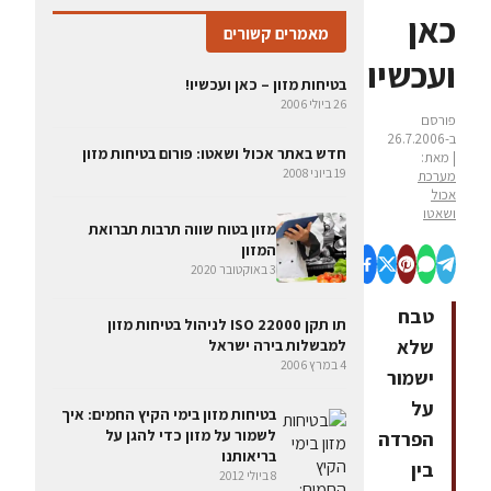
כאן
מאמרים קשורים
ועכשיו!
בטיחות מזון – כאן ועכשיו!
26 ביולי 2006
פורסם
ב-26.7.2006
חדש באתר אכול ושאטו: פורום בטיחות מזון
| מאת:
19 ביוני 2008
מערכת
אכול
ושאטו
מזון בטוח שווה תרבות תברואת
המזון
3 באוקטובר 2020
טבח
תו תקן 22000 ISO לניהול בטיחות מזון
שלא
למבשלות בירה ישראל
4 במרץ 2006
ישמור
על
בטיחות מזון בימי הקיץ החמים: איך
לשמור על מזון כדי להגן על
הפרדה
בריאותנו
בין
8 ביולי 2012