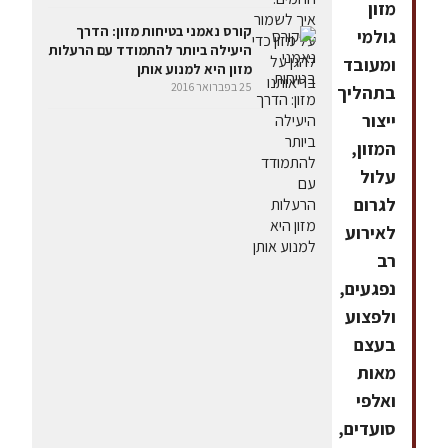
מזון
קורס נאמני בטיחות מזון: הדרך
גולמי
היעילה ביותר להתמודד עם הרעלות
ומעובד
מזון היא למנוע אותן
25 בפברואר 2016
בתהליך
ייצור
המזון,
עלול
לגרום
לאירוע
רב
נפגעים,
ולפצוע
בעצם
מאות
ואלפי
סועדים,