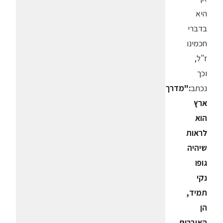
היא
בדברי
חכמינו
ז"ל,
וכך
נכתב
:"מדרך
ארץ
הוא
לראות
שיהיה
גופו
נקי
תמיד,
הן
האיברים