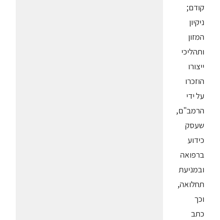
קודם;
ניקיון
המזון
ותהליכי
ייצורו
הוזכרו
על ידי
הרמב"ם,
שעסק
כידוע
ברפואה
ובמניעת
תחלואה,
וכך
כתב