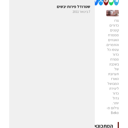
שטרודל פירות יבשים
7 בינואר 2011
צרו
כדורים
קטנים
מממרח
האגוזים
והתמרים.
עטפו כל
כדור
ממרח
בשכבה
של
תערובת
האורז
המבושל
ליצירת
כדור
גדול
יותר.
צילום מ-
Beko
המתכונאים