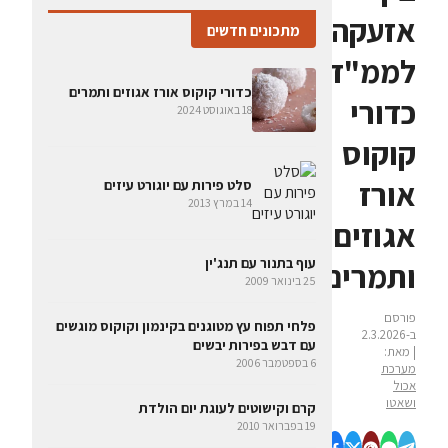
אזעקה
מתכונים חדשים
לממ"ד:
כדורי קוקוס אורז אגוזים ותמרים
כדורי
18 באוגוסט 2024
קוקוס
אורז
סלט פירות עם יוגורט עיזים
14 במרץ 2013
אגוזים
עוף בתנור עם תנג'ין
ותמרים
25 בינואר 2009
פורסם
פלחי תפוח עץ מטוגנים בקינמון וקוקוס מוגשים
ב-2.3.2026
עם דבש בפירות יבשים
| מאת:
6 בספטמבר 2006
מערכת
אכול
ושאטו
קרם וקישוטים לעוגת יום הולדת
19 בפברואר 2010