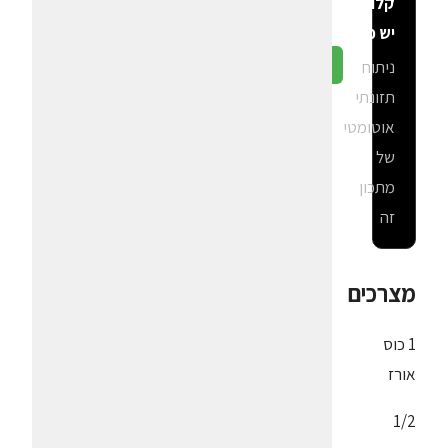
קלוריות
יש פה?
ניתוח
גלה ב-CalGal
תזונתי
אוטומטי
של
מתכון
זה
מצרכים
1 כוס
אורז
1/2