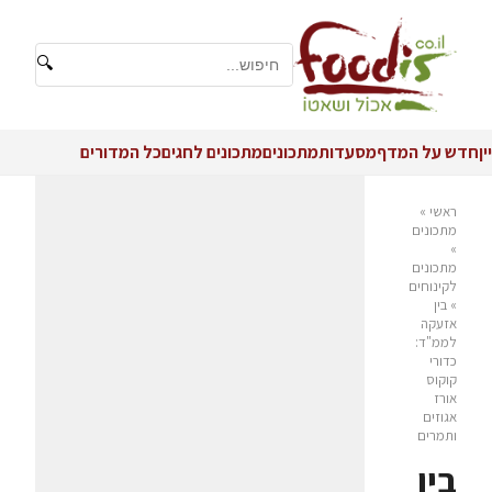
🔍
יין
חדש על המדף
מסעדות
מתכונים
מתכונים לחגים
כל המדורים
ראשי
»
מתכונים
»
מתכונים
לקינוחים
»
בין
אזעקה
לממ"ד:
כדורי
קוקוס
אורז
אגוזים
ותמרים
בין