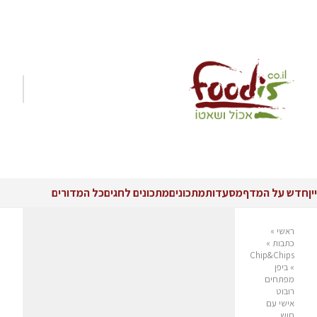
יין
חדש על המדף
מסעדות
מתכונים
מתכונים לחגים
כל המדורים
ראשי
»
כתבות
»
Chip&Chips
»
ביפן
מפתחים
רובוט
אישי עם
חוש