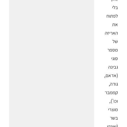
בלי
לפתוח
את
האריזה
של
מספר
סוגי
גבינה
(אדאם,
גודה,
קממבר
וכו'),
מוצרי
בשר
(שינקן,