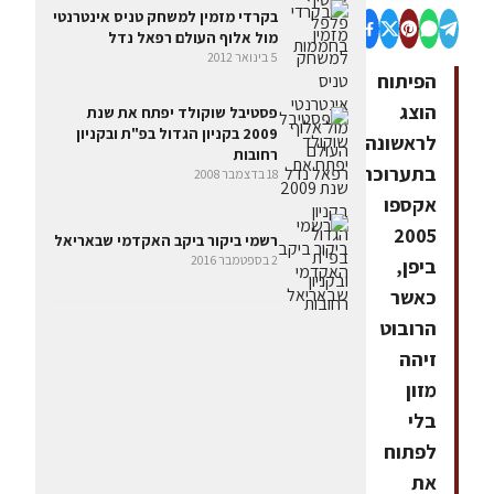
בקרדי מזמין למשחק טניס אינטרנטי
מול אלוף העולם רפאל נדל
5 בינואר 2012
הפיתוח
הוצג
פסטיבל שוקולד יפתח את שנת
2009 בקניון הגדול בפ"ת ובקניון
לראשונה
רחובות
בתערוכת
18 בדצמבר 2008
אקספו
2005
רשמי ביקור ביקב האקדמי שבאריאל
2 בספטמבר 2016
ביפן,
כאשר
הרובוט
זיהה
מזון
בלי
לפתוח
את