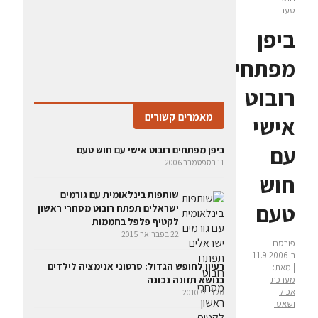
טעם
ביפן
מפתחים
רובוט
מאמרים קשורים
אישי
עם
ביפן מפתחים רובוט אישי עם חוש טעם
11 בספטמבר 2006
חוש
שותפות בינלאומית עם גורמים
טעם
ישראלים תפתח רובוט מסחרי ראשון
לקטיף פלפל בחממות
22 בפברואר 2015
פורסם
ב-11.9.2006
רעיון לחופש הגדול: סרטוני אנימציה לילדים
| מאת:
מערכת
בנושא תזונה נכונה
אכול
20 ביולי 2010
ושאטו