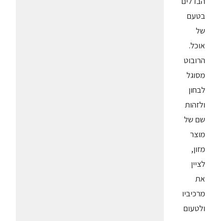
הבדלים
בטעם
של
אוכל.
הרובוט
מסוגל
לבחון
ולזהות
שם של
מוצר
מזון,
לציין
את
מרכיביו
ולטעום