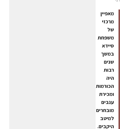
רצי
מאפיין
מרכזי
של
משפחת
סיידא
במשך
שנים
רבות
היה
הכורמות
ומכירת
ענבים
מובחרים
למיטב
היקבים.