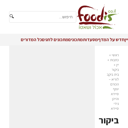
🔍
יין
חדש על המדף
מסעדות
מתכונים
מתכונים לחגים
כל המדורים
ראשי
»
כתבות
»
יין
»
ביקור
בית ביקב
לוריא –
הכורם
יוסף
סיידא
והיינן
גידי
סיידא
ביקור