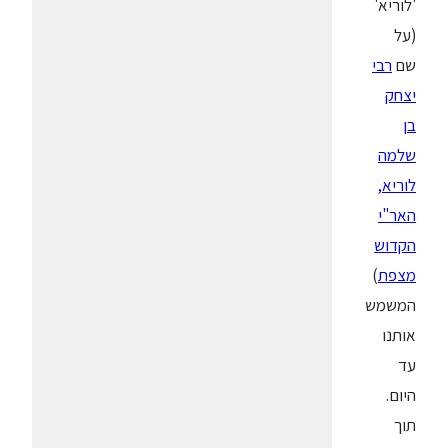
'לוריא'
(על
שם
רבי
יצחק
בן
שלמה
לוריא,
האר"י
הקדוש
מצפת
)
המשמש
אותנו
עד
היום.
תוך