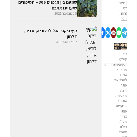
שמענו בין הגפנים 306 – הסיפורים
| מאת:
שיעניינו אתכם
רני
(רענן)
5 בנובמבר 2021
רוגל
קיץ ביקבי הגליל: לוריא, אדיר,
דלתון
2 באוגוסט 2013
גידי
סיידא:
"כשהשתחררתי
מהצבא
אמרתי
לאבי: אם
אתה
רוצה
שאעשה
את היקב
– נעשה
אותו
בדרך
שלי".
צילום
פאפא