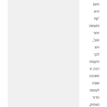
היום
היא
'קח
ותעשה
יותר
טוב',
ויש
לכך
היענות
רבה. זו
חשיבה
שונה
לעומת
הדור
הוותיק.