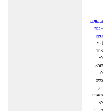
ספְסוּפָה
– כְּפַר
חוֹשֶׁן
(אף
אחד
לא
קורא
לו
בשם
זה,
שאפילו
לא
מופיע