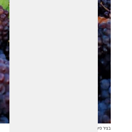
בציר פינו גריז'יו ליקב לוריא. צילום גידי סיידא