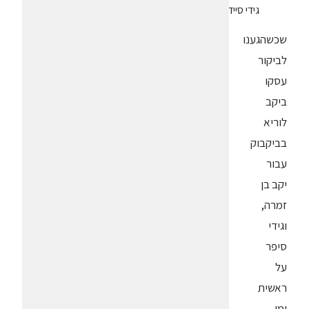
גידי סיידא יקב לוריא עם אביו הכורם יוסף סיידא
שכשהגענו
לביקור
עסקו
ביקב
לוריא
בביקבוק
עבור
יקב בן
זמרה,
וגידי
סיפר
על
ראשית
ימי