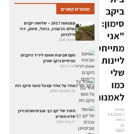
ביקב
מאמרים קשורים
סימון:
עצמאות 2017 – שלושה יקבים
וצלם: הרצברג, כרמל, סימון, דוד
"אני
סילברמן
1 במאי 2017
מתייחס
פעם שביעית שאפו ליריד היקבים
ליינות
הביתיים ביקב שורק
8 ביוני 2015
שלי
כמו
אחד על אחד עם טל מאור מיקב רות
20 בספטמבר 2008
לאמנות"
פורסם
הסוד של יקב כץ: ענבים טובים ויינן
ב-4.6.2026
שלא מפריע
| מאת:
17 במאי 2009
רני
(רענן)