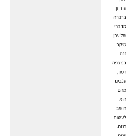
עוד זן:
ברברה
מדברי
של ערן
מיקב
ננה
במצפה
רמון,
ענבים
מהם
הוא
חושב
לעשות
רוזה.
יינות