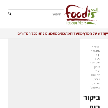
🔍
יין
חדש על המדף
מסעדות
מתכונים
מתכונים לחגים
כל המדורים
ראשי
»
כתבות
»
יין
»
ביקור
בית ביקב
סימון:
"אני
מתייחס
ליינות
שלי כמו
לאמנות"
ביקור
בית