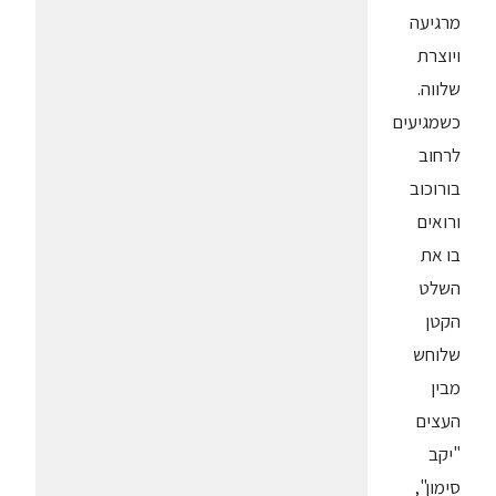
מרגיעה
ויוצרת
שלווה.
כשמגיעים
לרחוב
בורוכוב
ורואים
בו את
השלט
הקטן
שלוחש
מבין
העצים
"יקב
סימון",