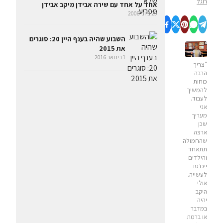
רוגל
אחד על אחד עם שירה אבידן מיקב אבידן
29 ביוני 2008
השבוע שהיה בענף היין 20: סוגרים
את 2015
1 בינואר 2016
"צריך
הרבה
כוחות
להמשיך
לעבוד.
אני
מעריך
שכן
ארצה
שהחמולה
תתאחד
והילדים
ייכנסו
לעשייה.
אולי
היקב
יהיה
במדבר
או ברמת