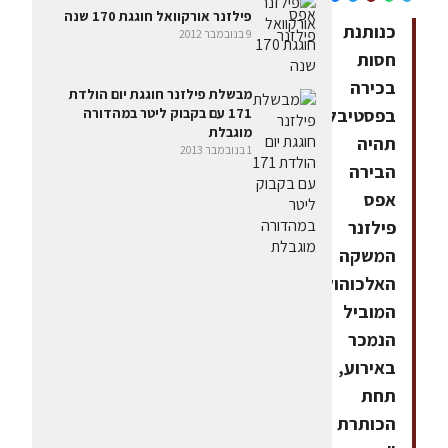
פילזנר אורקוואל חוגגת 170 שנה
כנותנת
9 בנובמבר 2012
חסות
בכירה
מבשלת פילזנר חוגגת יום הולדת
בפסטיבל,
171 עם בקבוק ליטר במהדורה
מוגבלת
תהיה
1 בנובמבר 2013
הבירה
אפס
פילזנר
המשקה
האלכוהולי
המוביל
הנמכר
באירוע,
תחת
הכותרת