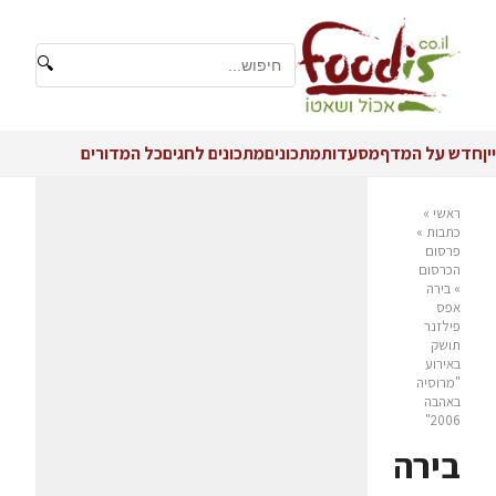
🔍
יין
חדש על המדף
מסעדות
מתכונים
מתכונים לחגים
כל המדורים
ראשי
»
כתבות
»
פרסום
הכרסום
»
בירה
אפס
פילזנר
תושק
באירוע
"מרוסיה
באהבה
2006"
בירה