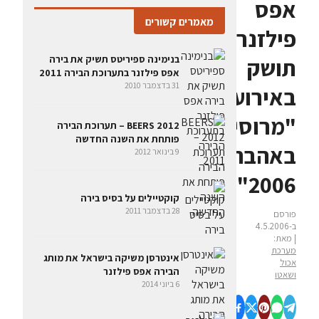
אפס
מאמרים קשורים
פילזנר
בנימינה ספיריטס תשיק את בירה
תושק
אפס פילזנר בתערוכת הבירה 2011
31 בדצמבר 2010
באירוע
"מרוסיה
BEERS 2012 – תערוכת הבירה
פותחת את השנה החדשה
באהבה
9 בינואר 2012
2006"
קוקטיילים על בסיס בירה
28 בדצמבר 2011
פורסם
ב-4.5.2006
| מאת:
מערכת
אינטרסן משיקה בישראל את מותג
אכול
הבירה אפס פילזנר
ושאטו
6 ביוני 2014