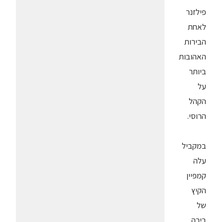
פילזנר
לאחת
הבירות
האהובות
ביותר
על
הקהל
הרוסי.
במקביל
עלה
קמפיין
הקיץ
של
בירה