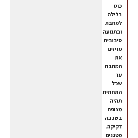
כוס
בלילה
למחבת
ובתנועה
סיבובית
מזיזים
את
המחבת
עד
שכל
התחתית
תהיה
מצופה
בשכבה
דקיקה.
מטגנים