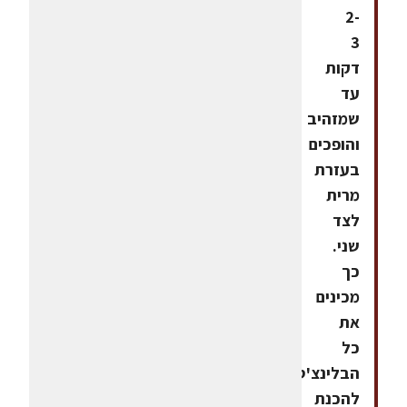
2-
3
דקות
עד
שמזהיב
והופכים
בעזרת
מרית
לצד
שני.
כך
מכינים
את
כל
הבלינצ'ס.
להכנת