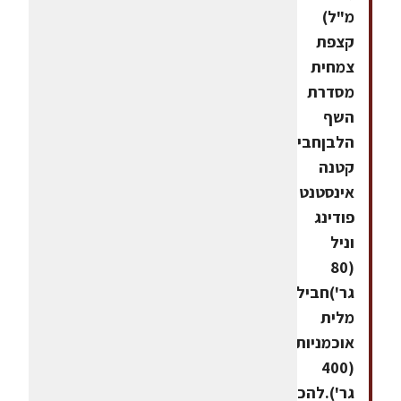
מ"ל)
קצפת
צמחית
מסדרת
השף
הלבןחבילה
קטנה
אינסטנט
פודינג
וניל
(80
גר')חבילת
מלית
אוכמניות
(400
גר').להכנת