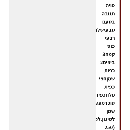
סויה
תנובה
בטעם
טבעישלושת
רבעי
כוס
קמח3
ביצים2
כפות
שמןחצי
כפית
מלחכפית
סוכרמעט
שמן
לטיגון.למילוימיכל
(250