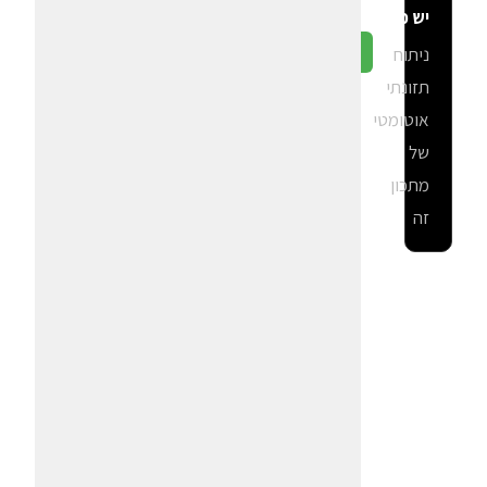
יש פה?
ניתוח
גלה ב-CalGal
תזונתי
אוטומטי
של
מתכון
זה