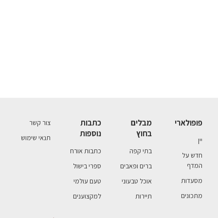
פופולארי
מבלים
כתבות
צור קשר
בחוץ
נוספות
תנאי שימוש
יין
בתי קפה
כתבות אורח
חדש על
המדף
ברים ופאבים
ספרי בישול
מסעדות
אוכל טבעוני
טעם עולמי
מתכונים
תיירות
למקצוענים