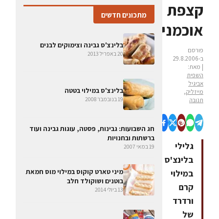
קצפת
מתכונים חדשים
אוכמניות
בלינצ'ס גבינה וצימוקים לבנים
פורסם
20 באפריל 2013
ב-29.8.2006
| מאת:
השפית
אביגיל
בלינצ'ס במילוי בטטה
מייזליק,
19 בנובמבר 2008
תנובה
חג השבועות: גבינות, פסטה, עוגות גבינה ועוד
ברשתות ובחנויות
גלילי
19 במאי 2007
בלינצ'ס
מיני טארט קוקוס במילוי מוס חמאת
במילוי
בוטנים ושוקולד חלב
קרם
13 ביולי 2014
ורדרד
של