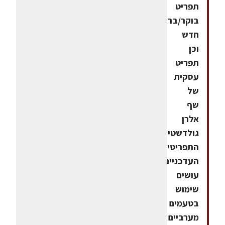
תפריט
בוקר/ברנאץ'
חדש
וכן
תפריט
עסקית
של
שף
אלרן
גולדשטיין.
התפריטים
העדכניים,
עושים
שימוש
בטעמים
מערביים