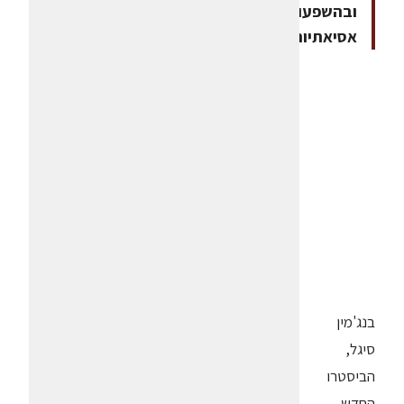
ובהשפעות
אסיאתיות
בנג'מין
סיגל,
הביסטרו
החדש