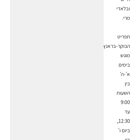
ובלאדי
מרי.
תפריט
הבוקר-בראנץ'
מוגש
בימים
א'-ה'
בין
השעות
9:00
עד
12:30,
ביום ו'
בין