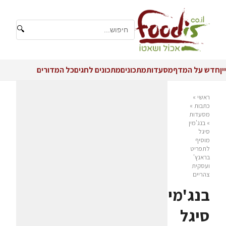
🔍
יין
חדש על המדף
מסעדות
מתכונים
מתכונים לחגים
כל המדורים
ראשי
»
כתבות
»
מסעדות
»
בנג'מין
סיגל
מוסיף
לתפריט
בראנץ'
ועסקית
צהריים
בנג'מין
סיגל