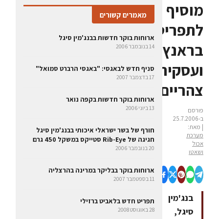
מוסיף
מאמרים קשורים
לתפריט
ארוחות בוקר חדשות בבנג'מין סיגל
בראנץ'
14 בנובמבר 2006
ועסקית
סניף חדש לבאגסי: "באגסי הרברט סמואל"
17 בדצמבר 2007
צהריים
ארוחות בוקר חדשות בקפה נואר
13 ביוני 2006
פורסם
ב-25.7.2006
| מאת:
חורף של בשר ישראלי איכותי בבנג'מין סיגל
מערכת
חגיגה של Rib-Eye סטייקס במשקל 450 גרם
אכול
20 בנובמבר 2006
ושאטו
ארוחות בוקר בבליקר במרינה בהרצליה
11 בספטמבר 2007
בנג'מין
תפריט חדש בלאביט ברזילי
סיגל,
28 באוגוסט 2008