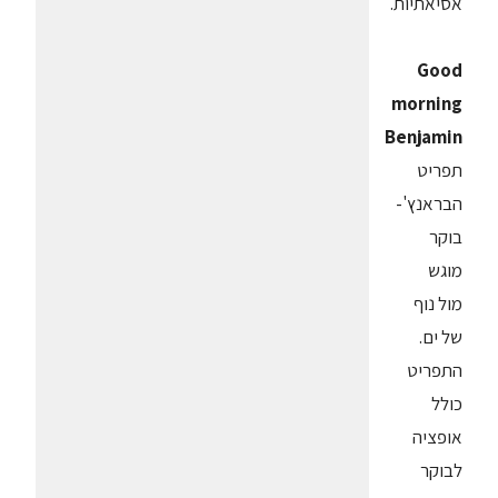
אסיאתיות.
Good
morning
Benjamin
תפריט
הבראנץ'-
בוקר
מוגש
מול נוף
של ים.
התפריט
כולל
אופציה
לבוקר