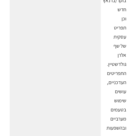
בוקר/ברנאץ'
חדש
וכן
תפריט
עסקית
של שף
אלרן
גולדשטיין.
התפריטים
העדכניים,
עושים
שימוש
בטעמים
מערביים
ובהשפעות