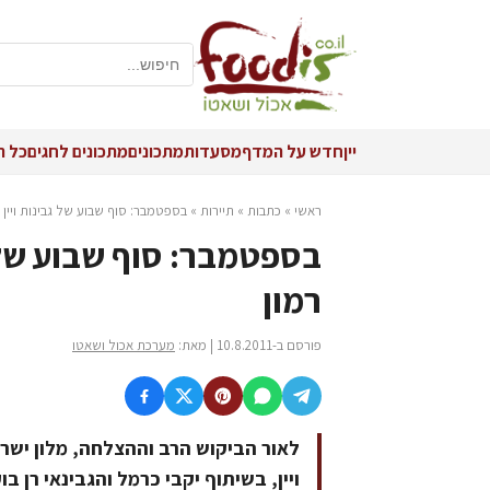
יין
חדש על המדף
מסעדות
מתכונים
מתכונים לחגים
כל ה
ראשי
»
כתבות
»
תיירות
»
בספטמבר: סוף שבוע של גבינות ויין 
בספטמבר: סוף שבוע של ג
רמון
פורסם ב-10.8.2011 | מאת:
מערכת אכול ושאטו
לאור הביקוש הרב וההצלחה, מלון ישרו
ויין, בשיתוף יקבי כרמל והגבינאי רן 