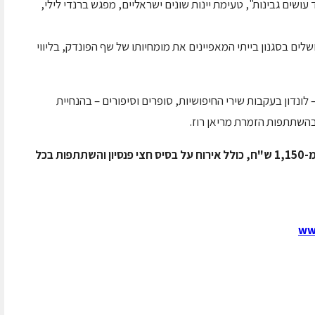
ושים גבינות", טעימת יינות שונים ישראליים, מפגש ברנדי לילי,
ים בסגנון בייתי המאפיינים את מומחיותו של שף הפונדק, בליווי
– לונדון בעקבות שירי החיפושיות, סופרים וסיפורים – בהנחיית
ובהשתתפות הזמרת מריאן רוז.
המחיר לאדם בחדר זוגי, ל-2 לילות, הינו החל מ-1,150 ש"ח, כולל אירוח על בסיס חצי פנסיון והשתתפות בכל
www