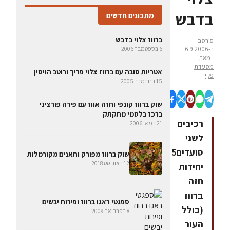
בדבש
מתכונים חדשים
ברווז צלוי בדבש
פורסם
ב-6.9.2006
6 בספטמבר 2006
| מאת:
מסעדת
אטריות סובה עם ברווז צלוי פריך ורוטב הויסין
פקין
15 בנובמבר 2005
שוק ברווז קונפי וחזה אווז עם פירה פורציני
ברכז בלסמי מתקתק
רכיבים
21 במאי 2006
לשני
סועדים5
שוק ברווז מפורק ותאנים מקורמלות
12 באוגוסט 2018
יחידות
חזה
ברווז
ספגטי ראגו ברווז ופירות יבשים
(כולל
8 בפברואר 2009
העור