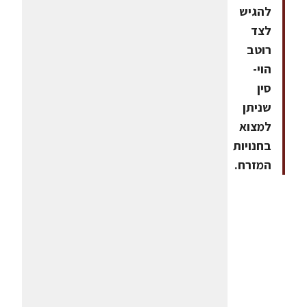
להגיש
לצד
רוטב
הוי-
סין
שניתן
למצוא
בחנויות
המזרח.