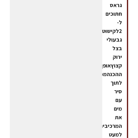
גראס
חתוכים
ל-
2לקישוט:5
גבעולי
בצל
ירוק
קצוץאופן
ההכנהמכניסים
לתוך
סיר
עם
מים
את
המרכיבים
למעט