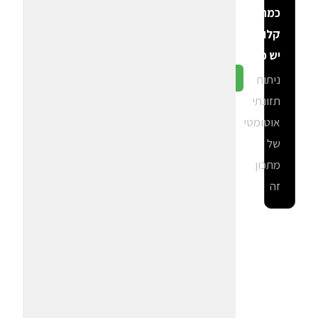
כמה
קלוריות
יש פה?
ניתוח
גלה ב-CalGal
תזונתי
אוטומטי
של
מתכון
זה