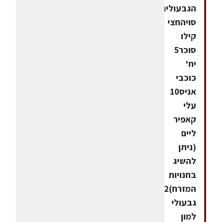
הגבעוליםכוס
סויהחצי
קילו
סוכר5
יח'
כוכבי
אניס10
עלי
קאפיר
ליים
(ניתן
להשיג
בחנויות
המזרח)2
גבעולי
למון