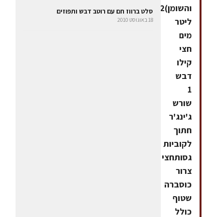
והשומן)2
סלט ברווז חם עם רוטב דבש ותפוזים
ליטר
18 באוגוסט 2010
מים
חצי
קילו
דבש
1
שורש
ג'ינג'ר
חתוך
לקוביות
גסותחצי
צרור
כוסברה
שטוף
כולל