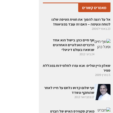
מאמרים קשורים
אל על רוצה להפוך את חווית הטיסה שלנו
לנוחה ונעימה – האם זה עובד במציאות?
23 באפריל 2006
שף חיים כהן: בישול הוא אחד
הדברים האנלוגיים האחרונים
שנשארו בעולם דיגיטלי
24 ביוני 2012
שאלון היין טוליפ: אנא עזרו לתלמידות במכללת
ספיר
5 במרץ 2009
שף שלום קדוש נלחם על חייו לאחר
שהותקף ונשדד
17 בפברואר 2013
מארק סקווירס האיש של רוברט