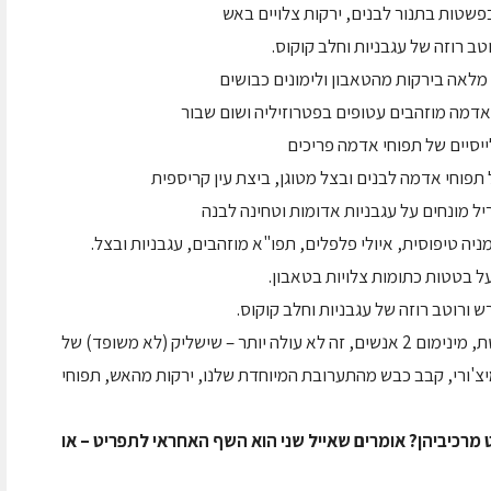
פשטות בתנור לבנים, ירקות צלויים באש
טב רוזה של עגבניות וחלב קוקוס.
מלאה בירקות מהטאבון ולימונים כבושים
 אדמה מוזהבים עטופים בפטרוזיליה ושום שבור
ייסיים של תפוחי אדמה פריכים
 תפוחי אדמה לבנים ובצל מטוגן, ביצת עין קריספית
ל מונחים על עגבניות אדומות וטחינה לבנה
ה טיפוסית, איולי פלפלים, תפו"א מוזהבים, עגבניות ובצל.
על בטטות כתומות צלויות בטאבון.
 ורוטב רוזה של עגבניות וחלב קוקוס.
– הנתחים ש"סחבנו" לקצב – הכל על מחבת לוהטת, מינימום 2 אנשים, זה לא עולה יותר – שישליק (לא משופד) של
יצ'ורי, קבב כבש מהתערובת המיוחדת שלנו, ירקות מהאש, תפוחי
 מרכיביהן? אומרים שאייל שני הוא השף האחראי לתפריט – או