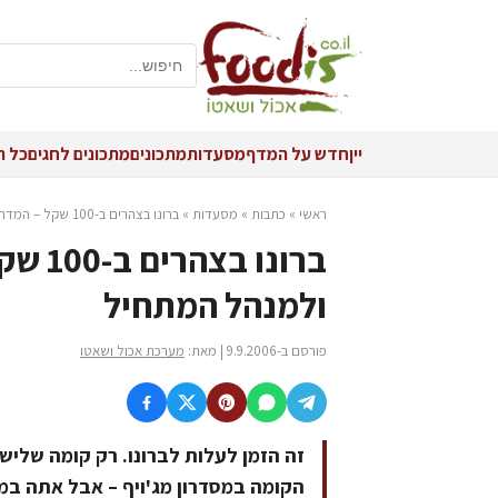
יין
חדש על המדף
מסעדות
מתכונים
מתכונים לחגים
כל ה
ראשי
»
כתבות
»
מסעדות
»
ברונו בצהרים ב-100 שקל – המדריך לאיש העסקים ולמנהל המתחיל
ברונו
ולמנהל המתחיל
פורסם ב-9.9.2006 | מאת:
מערכת אכול ושאטו
זה הזמן לעלות לברונו. רק קומה שלישי
הקומה במסדרון מג'ויף – אבל אתה במ