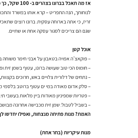
אז מה תאכל בברונו בצהרים ב- 100 שקל, כך כתוב על התפריט; לא כולל שתייה?
לנוחותך, הנה התפריט – קרא אותו במשרד והתכונן 
זריז, כי אתה בארוחה עסקית. ברונו רוצים שתאכ
שגם הם צריכים לסגור עסקה אחת או שתיים.
אוכל קטן
– פוקאצ'ה אפויה בטאבון על אבני חימר משוחה בשמ
– חומוס הכי טוב שעושה ברונו, עטוף בשמן זית ופ
– נתחים של דלורית צלויים באש, חרוכים בקצוות, 
– סלק אדום מאודה במי ים עטוף ברוטב בלסמי מ
– פטריות שמפיניון מאודות ביין מלאות בעשבי תיבו
– בשביל לטבול: שמן זית מכבישה אחרונה מבושם מ
האמת? מנות פתיחה מנצחות, ואפילו יחדשו לך
מנות עיקריות (בחר אחת)