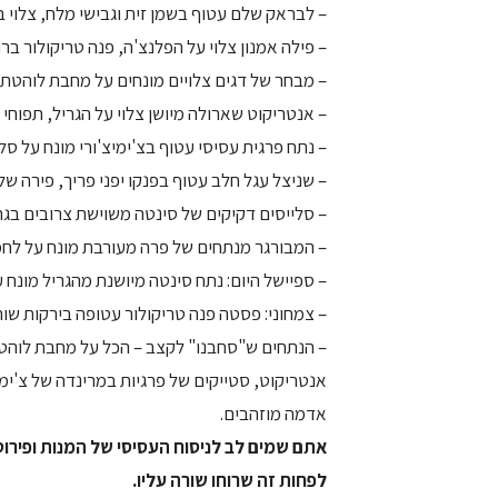
– לבראק שלם עטוף בשמן זית וגבישי מלח, צלוי ב
– פילה אמנון צלוי על הפלנצ'ה, פנה טריקולור ברו
– מבחר של דגים צלויים מונחים על מחבת לוהטת 
– אנטריקוט שארולה מיושן צלוי על הגריל, תפוחי
– נתח פרגית עסיסי עטוף בצ'ימיצ'ורי מונח על סל
– שניצל עגל חלב עטוף בפנקו יפני פריך, פירה של
– סלייסים דקיקים של סינטה משוישת צרובים בגרי
– המבורגר מנתחים של פרה מעורבת מונח על לחמני
– ספיישל היום: נתח סינטה מיושנת מהגריל מונח 
– צמחוני: פסטה פנה טריקולור עטופה בירקות שורש
אנטריקוט, סטייקים של פרגיות במרינדה של צ'ימ
אדמה מוזהבים.
אתם שמים לב לניסוח העסיסי של המנות ופירוט
לפחות זה שרוחו שורה עליו.