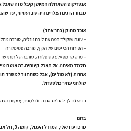
אנטריקוט השארולה המיושן קיבל מזה שאכל אותו ציון של 6.9 – אמרתי
מבחר הדגים הצלויים היה טוב ועסיסי, עד שהגע
אוכל מתוק (בחר אחד)
– עוגת שוקולד חמה עם ליבה נוזלית, סורבה מחלב
– הפירות הכי יפים של הקיץ, סורבה פסיפלורה
– מרק קר מפאלפ פסיפלורה, סורבה של תותי שד
תלמד מאיתנו. אל תאכל קינוחים. זה אמנם מי
אחרות (לא מול ים), אבל כשתחזור למשרד תו
שולחני עתיר כולסטרול.
כדאי גם לך להכניס את ברונו למפת עסקיות הצה
ברונו
מרכז עזריאלי, המגדל העגול, קומה 3, תל אביב