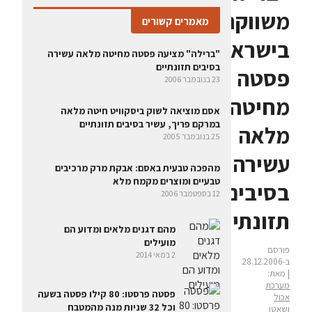
משווקת
מאמרים קשורים
בישראל
"ברילה" מציעה פסטה מחיטה מלאה עשירה
בסיבים תזונתיים
פסטה
23 בנובמבר 2006
מחיטה
אסם מוציאה לשוק ביסקוויט חיטה מלאה
במרקם פריך, עשיר בסיבים תזונתיים
מלאה
25 בנובמבר 2005
עשירה
מהפכה טבעית באסם: אבקת מרק מרכיבים
טבעיים ומוצרים מקמח מלא
בסיבים
12 בספטמבר 2006
תזונתיים
מהם דגנים מלאים ומדוע הם
מועילים
פורסם
2 במאי 2014
ב-28.12.2006
| מאת:
מערכת
פסטה פרסטו: 80 קילו פסטה בשעה
אכול
וכל 32 שניות מנה מהמטבח
ושאטו