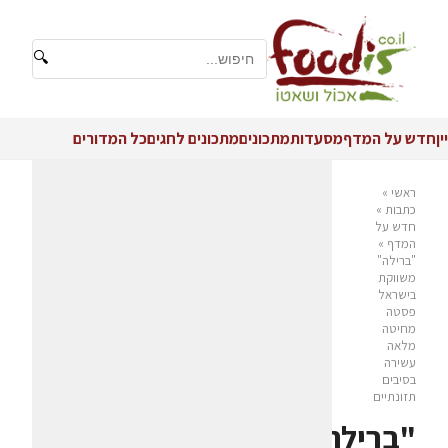
🔍
יין
חדש על המדף
מסעדות
מתכונים
מתכונים לחגים
כל המדורים
ראשי
»
כתבות
»
חדש על
המדף
»
"ברילה"
משווקת
בישראל
פסטה
מחיטה
מלאה
עשירה
בסיבים
תזונתיים
"ברילה"