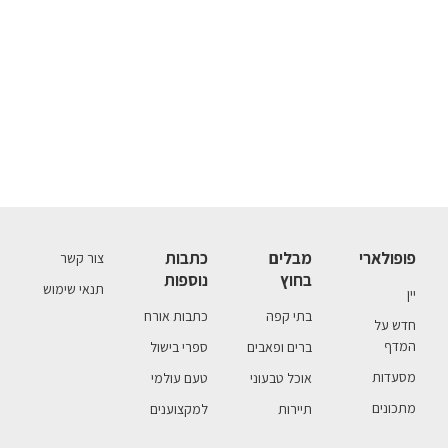
פופולארי
מבלים
כתבות
צור קשר
בחוץ
נוספות
תנאי שימוש
יין
בתי קפה
כתבות אורח
חדש על
המדף
ברים ופאבים
ספרי בישול
מסעדות
אוכל טבעוני
טעם עולמי
מתכונים
תיירות
למקצוענים