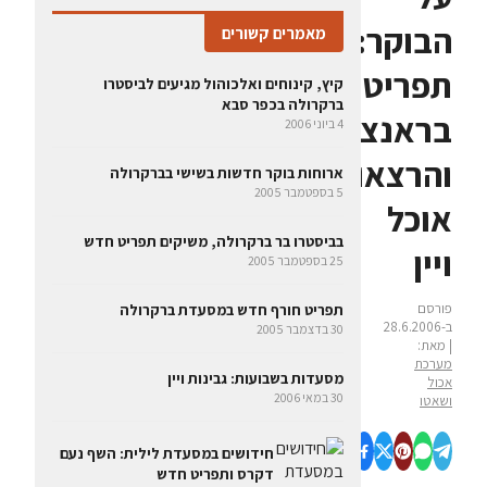
הבוקר:
מאמרים קשורים
תפריט
קיץ, קינוחים ואלכוהול מגיעים לביסטרו
ברקרולה בכפר סבא
בראנצ'
4 ביוני 2006
והרצאות
ארוחות בוקר חדשות בשישי בברקרולה
5 בספטמבר 2005
אוכל
בביסטרו בר ברקרולה, משיקים תפריט חדש
ויין
25 בספטמבר 2005
פורסם
תפריט חורף חדש במסעדת ברקרולה
ב-28.6.2006
30 בדצמבר 2005
| מאת:
מערכת
מסעדות בשבועות: גבינות ויין
אכול
30 במאי 2006
ושאטו
חידושים במסעדת לילית: השף נעם
דקרס ותפריט חדש