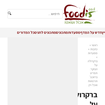
🔍
יין
חדש על המדף
מסעדות
מתכונים
מתכונים לחגים
כל המדורים
ראשי
»
כתבות
»
מסעדות
»
ברקרולה
על
הבוקר:
תפריט
בראנצ'
והרצאות
אוכל ויין
ברקרולה
על