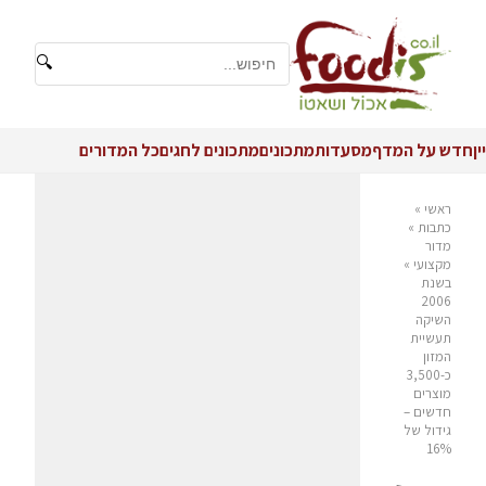
🔍
יין
חדש על המדף
מסעדות
מתכונים
מתכונים לחגים
כל המדורים
ראשי
»
כתבות
»
מדור
מקצועי
»
בשנת
2006
השיקה
תעשיית
המזון
כ-3,500
מוצרים
חדשים –
גידול של
16%