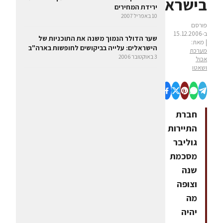
בישראל
ירידת המחירים
10 באפריל 2007
פורסם
ב-15.12.2006
שער הדולר הנמוך משנה את התוכניות של
| מאת:
הישראלים: עלייה בביקושים לחופשות בארה"ב
מערכת
3 באוקטובר 2006
אכול
ושאטו
חברת
התיירות
גוליבר
מסכמת
שנה
וצופה
מה
יהיה