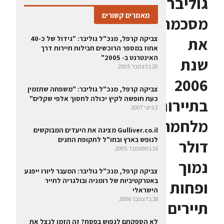
גוליבר
מאמרים קשורים
מסכמת
את
צביקה קרפל, מנכ"ל גוליבר: "גידול של כ-40
אחוז במספר הרוכשים חבילות תיירות דרך
האינטרנט ב- 2005"
שנת
20 בדצמבר 2005
2006
צביקה קרפל, מנכ"ל גוליבר: "משפחה שתזמין
כעת חופשה לקיץ יכולה לחסוך אלפי שקלים"
בתיירות:
2 ביוני 2007
מלחמה,
Gulliver.co.il מציגה את היעדים המבוקשים
לנופש בארץ ובחו"ל לתקופת החגים
דולר
16 בספטמבר 2005
נמוך
צביקה קרפל, מנכ"ל גוליבר: המעבר ליורו ייפגע
באטרקטיביות של רומניה ובולגריה לתייר
ופחות
הישראלי
28 בדצמבר 2006
תיירים
לא הספקתם לנפוש בפסח? זה הזמן לנצל את