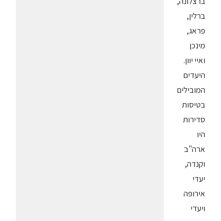
ברצלונה,
ברלין,
פראג,
מינכן
ואיי יוון.
היעדים
המובילים
בטיסות
סדירות
היו
ארה"ב
וקנדה,
יעדי
אירופה
ויעדי