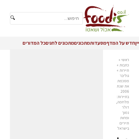
🔍
יין
חדש על המדף
מסעדות
מתכונים
מתכונים לחגים
כל המדורים
ראשי
»
כתבות
»
תיירות
»
גוליבר
מסכמת
את שנת
2006
בתיירות:
מלחמה,
דולר
נמוך
ופחות
תיירים
בישראל