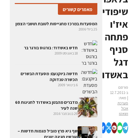
שיפודיית
מאמרים קשורים
איז'ו
המסעדות במרכז מתגייסות לטובת תושבי הצפון
25 ביולי 2006
פתחה
סניף
חדש באשדוד: בורגוס בורגר בר
18 באוגוסט 2009
דגל
באשדוד
חדשה ביוקנעם: מסעדת הבשרים
הכשרה טנדוקה
6 בינואר 2009
פורסם
ב-12.7.2011
| מאת:
מדברים מהבטן באשדוד לחגיגות 60
מערכת
שנה לעיר
אכול
ושאטו
29 בנובמבר 2016
שף גיא פרץ מוביל מגמות חדשות –
ועכשיו חגיגה יוונית