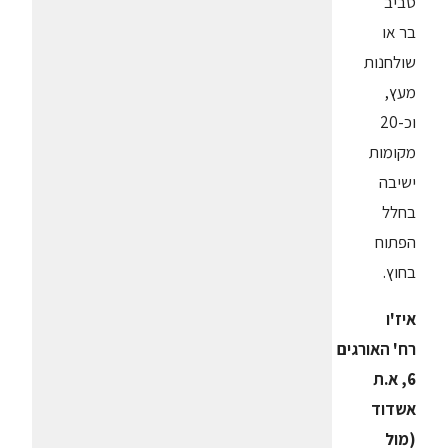
סביב
בר או
שולחנות
מעץ,
וכ-20
מקומות
ישיבה
בחלל
הפתוח
בחוץ.
איז'ו
רח' האורגים
6, א.ת
אשדוד
(מול