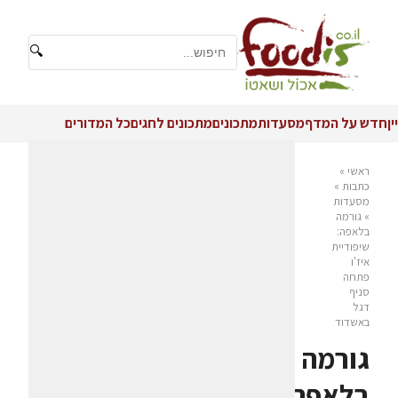
🔍
יין
חדש על המדף
מסעדות
מתכונים
מתכונים לחגים
כל המדורים
ראשי
»
כתבות
»
מסעדות
»
גורמה
בלאפה:
שיפודיית
איז'ו
פתחה
סניף
דגל
באשדוד
גורמה
בלאפה: