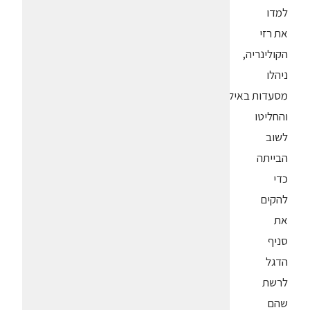
למדו
את רזי
הקולינריה,
ניהלו
מסעדות באילת
והחליטו
לשוב
הבייתה
כדי
להקים
את
סניף
הדגל
לרשת
שהם