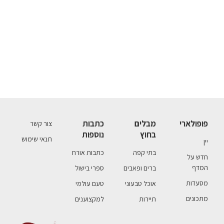
פופולארי
מבלים
כתבות
צור קשר
בחוץ
נוספות
תנאי שימוש
יין
בתי קפה
כתבות אורח
חדש על
המדף
ברים ופאבים
ספרי בישול
מסעדות
אוכל טבעוני
טעם עולמי
מתכונים
תיירות
למקצוענים