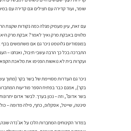
שומר, ועוד קדירה עם חצילים וגם קדירה עם במי
עם זאת, עיון מעמיק מגלה כמה נקודות שקצת ה
מלווים באבקת מרק ואיך לאמר? אבקת מרק היא 
במונסודיום גלוטמט ניכר גם אם משתמשים בכף א
התברכה בכל כך הרבה עשבי תיבול, ואנחנו – העם, 
ועקרות בית לא נואשות הפנימו את מלאכת הקפאת
ניכר גם העדרות מסויימת של בשר בקר (מתוך עש
בקר), אמנם כבר בפתיח הספר מודיעות המחברות
בשר אדום", וזה – נכון בערך. לבשר אדום יתרונות
סינטה, שייטל, אסקלופ, כתף, פילה מדומה – כו
במדור הקינוחים המחברות הלכו על אג'נדה שונה, 