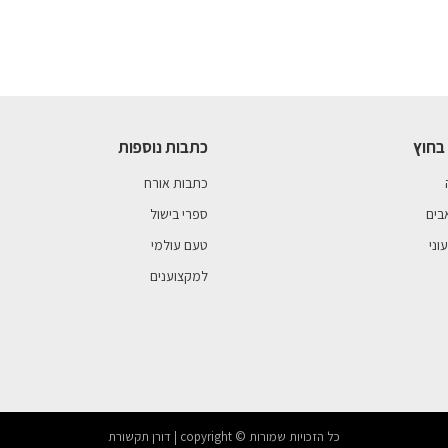
בחוץ
כתבות נוספות
כתבות אורח
בים
ספרי בישול
וני
טעם עולמי
למקצוענים
כל הזכויות שמורות © copyright | דורן תקשורת