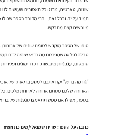
שבמדור הקינוחים השמנת, החמאה והשוקולד עשו 
שונות, טארטים, מרנג וכל האסורים שעושים לנו חי
תמיד על יד. ובכל זאת – הרי מדובר בספר שכולו 
מיובשים קצת מתבקש.
טבלה נפלאה שמפרטת מה כדאי שיהיה לכם תמיד ב
סומסום, עגבניות מיובשות, רכז רימונים ופטריות 
"גורמה בריא" יקח אתכם למסע בריאותי של אוכל ט
הארוחה שלכם מסתם ארוחה לארוחת מלכים. כל הק
בספר, אפילו אם ממש תתאמצו סגפנות של בריאות
כתבה על הספר: שרית שמואלי/מערכת msn