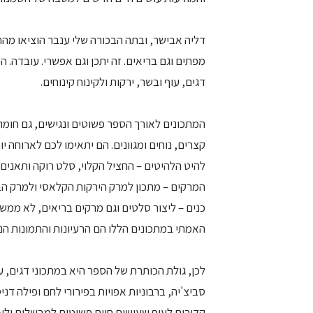
דליה אבישר, ובתה הבכורה שלי ענבר הוציאו מהת
מפתים וגם בריאים. זה יתכן וגם אפשרי. עובדה. 
דגים, עוף ובשר, ירקות ולקינוח קינוחים.
קצרים, נוחים ומגוונים. הם יתאימו לכם לארוחה י
להיט הלהיטים – החציל הקלוי, סלט רוקה ותאנים
המרקים – מתכון למרק הירקות הקלאסי ולמרק הבצ
כנים – ליצור סלטים וגם מרקים בריאים, לא ממש 
האמתי במתכונים הללו הם הרעיונות והתמונות ה
לכן, גולת הכותרת של הספר היא במתכוני דגים, 
סביצ'יה, ברבוניות אפויות בפירורי לחם ופילה דנ
קדירות לעוף שעושים חיים פשוטים למבשלים ולעו