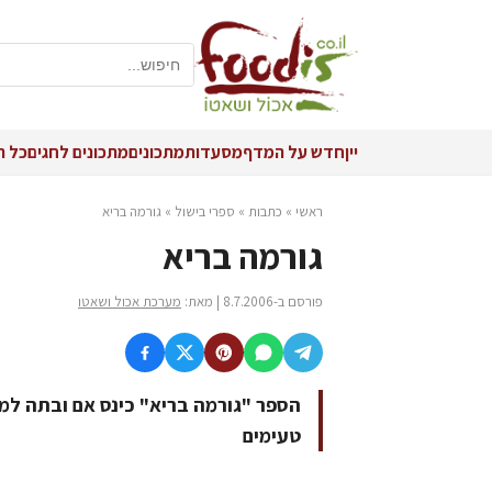
יין
חדש על המדף
מסעדות
מתכונים
מתכונים לחגים
כל ה
ראשי
»
כתבות
»
ספרי בישול
»
גורמה בריא
גורמה בריא
פורסם ב-8.7.2006 | מאת:
מערכת אכול ושאטו
הספר "גורמה בריא" כינס אם ובתה למ
טעימים