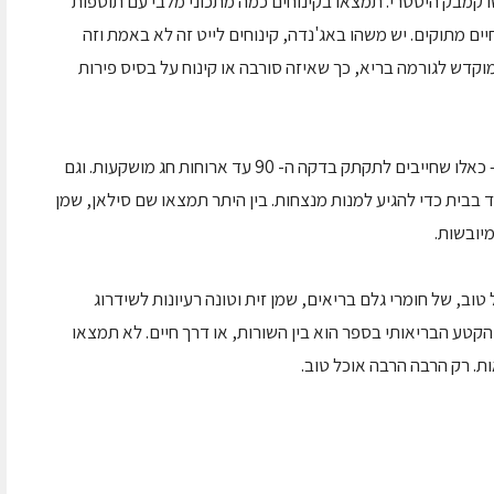
קמבק היסטרי. תמצאו בקינוחים כמה מתכוני מלבי עם תוספות
ים מתוקים. יש משהו באג'נדה, קינוחים לייט זה לא באמת וזה
מוקדש לגורמה בריא, כך שאיזה סורבה או קינוח על בסיס פירות
סופו של הספר מוקדש לסוגים שונים של ארוחות – כאלו שחייבים לתקתק בדקה ה- 90 עד ארוחות חג מושקעות. וגם
בית כדי להגיע למנות מנצחות. בין היתר תמצאו שם סילאן, שמן
מיובשות.
וב, של חומרי גלם בריאים, שמן זית וטונה רעיונות לשידרוג
טע הבריאותי בספר הוא בין השורות, או דרך חיים. לא תמצאו
. רק הרבה הרבה אוכל טוב.