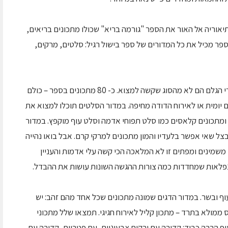
יאוריה אל האור את הספר "גורמה בריא" שכולו מתכונים בריאים,
הספר מכיל את כל המדורים של ספר בישול רגיל: סלטים, מרקים,
המתכונים לאורך הספר פשוטים ונגישים, גם חומרי הגלם הם לא מהסוג שקשה למצוא. כ- 80 מתכונים בספר – כולם
ום יומית או לאירוח הדודה מחיפה. במדור הסלטים תוכלו למצוא את
 ומתכונים קלאסים כמו סלט תפוחי אדמה וסלט עוף מוקפץ. במדור
ל שאי אפשר בלעדיו והמון מתכונים למרקי קרם. אבל בואו נהייה
משמינים ומפתים זו לא המלאכה הכי קשה עלי אדמות והעניין
נפלאות שמחדדות כמה צורות ההגשה השונות עושות את ההבדל.
עוף ובשר. במדור הדגים שמונה מתכונים שכל אחד מהם זהב: יש
יס ממולא בתרד – מתכון קליל לאירוח חגיגי. תמצאו שלל מתכוני
ף הרבה כבוד: קדירה עם ירקות צבעוניים, עם פטריות, קדירה עם