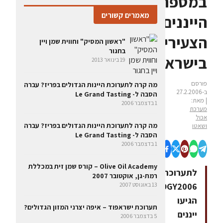
במספר
מאמרים קשורים
הייננים
הצעירים
"ראשון המסיק" וחווית שמן ויין
בחגור
בישראל
19 בינואר 2013
פורסם
מה קרה לתערוכת היינות הגדולים בפריז? עברה
ב-27.2.2006
הסבה ל- Le Grand Tasting
| מאת:
1 בדצמבר 2006
מערכת
אכול
מה קרה לתערוכת היינות הגדולים בפריז? עברה
ושאטו
הסבה ל- Le Grand Tasting
1 בדצמבר 2006
Olive Oil Academy – קורס שמן זית במכללת
לתערוכת
רמת-גן, אוקטובר 2007
13 באוגוסט 2007
TecENOLOGY2006
הגיעו
תערוכת ישראפוד – איפה יצרני המזון הגדולים?
ייננים
5 בדצמבר 2006