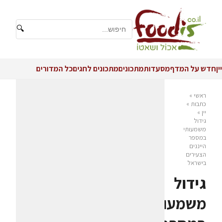
🔍
יין
חדש על המדף
מסעדות
מתכונים
מתכונים לחגים
כל המדורים
ראשי
»
כתבות
»
יין
»
גידול
משמעותי
במספר
הייננים
הצעירים
בישראל
גידול
משמעותי