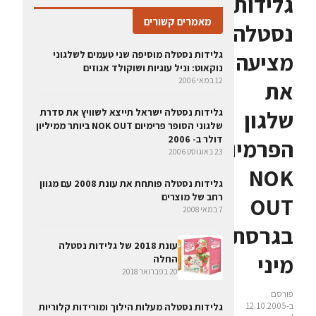
גלידות
מאמרים קשורים
נסטלה
מציעה
גלידות נסטלה מוסיפה שני טעמים לשלגוני
נוקאוט: וניל עוגיות ושוקולד אגוזים
12 במאי 2006
את
שלגון
גלידות נסטלה ישראל תייצא לשוויץ את סדרת
שלגוני הסופר פרימיום NOK OUT ביותר ממיליון
דולר ב- 2006
הפרמיום
23 באוגוסט 2006
NOK
גלידות נסטלה פותחת את עונת 2008 עם מגוון
רחב של מוצרים
OUT
7 במאי 2008
בגרסת
עונת 2018 של גלידות נסטלה
מיני
החלה
20 בפברואר 2018
פורסם
ב-12.10.2005
גלידות נסטלה מעלות הילוך ומורידות קלוריות