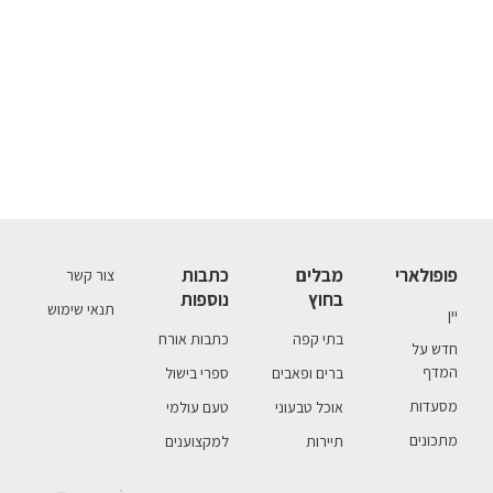
פופולארי
מבלים
כתבות
צור קשר
בחוץ
נוספות
תנאי שימוש
יין
בתי קפה
כתבות אורח
חדש על
המדף
ברים ופאבים
ספרי בישול
מסעדות
אוכל טבעוני
טעם עולמי
מתכונים
תיירות
למקצוענים