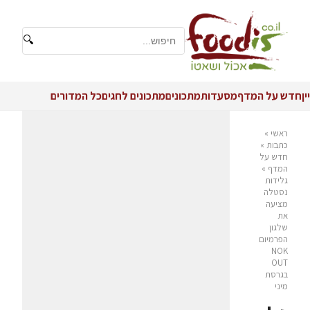
🔍
יין
חדש על המדף
מסעדות
מתכונים
מתכונים לחגים
כל המדורים
ראשי
»
כתבות
»
חדש על
המדף
»
גלידות
נסטלה
מציעה
את
שלגון
הפרמיום
NOK
OUT
בגרסת
מיני