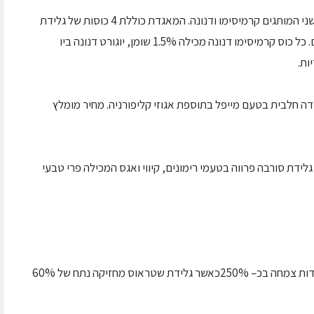
– שיתוף פעולה חדש בין שני המותגים קרמיסימו ודנונה. המאגדת כוללת 4 כוסות של גלידת
קרמיסימו דנונה בשני טעמים: תות ופירות טרופיים. כל כוס קרמיסימו דנונה מכילה 1.5% שומן, יוגורט דנונה ביו
דה חלבית בטעם מייפל בתוספת אגוזי קליפורניה. מחיר מומלץ
גלידת סורבה פרווה בטעמי רימונים, קיווי ואגס המכילה פרי טבעי
בשלוש שנים האחרונות קטגוריית הבריאות במאגדות צמחה בכ– 250%כאשר גלידת שטראוס מחזיקה נתח של 60%