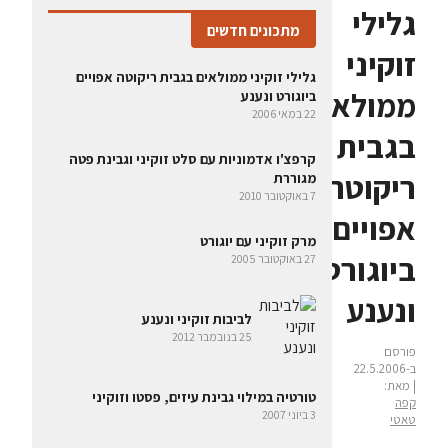
גלילי
מתכונים חדשים
זוקיני
גלילי זוקיני ממולאים בגבית ריקוטה אפויים
ממולאים
ביוגורט ונענע
22 במאי 2006
בגבית
קרפצ'ו אדמוניות עם סלט זוקיני וגבינת פטה
ריקוטה
מגוררת
7 באוקטובר 2010
אפויים
מרק זוקיני עם יוגורט
ביוגורט
27 באוקטובר 2005
ונענע
לביבות זוקיני ונענע
25 בנובמבר 2012
פורסם
ב-22.5.2006
| מאת:
טורטיה במילוי גבינת עיזים, פסטו וזוקיני
קפה
3 ביוני 2007
טאטי