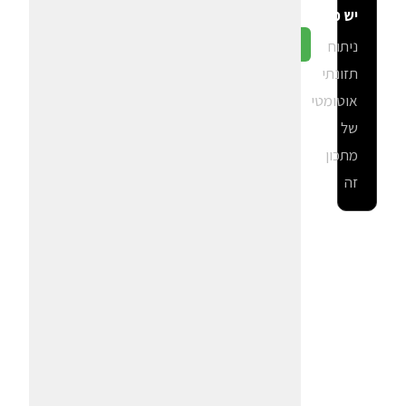
יש פה?
ניתוח
גלה ב-CalGal
תזונתי
אוטומטי
של
מתכון
זה