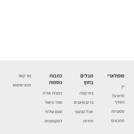
פופולארי
מבלים
כתבות
צור קשר
בחוץ
נוספות
תנאי שימוש
יין
בתי קפה
כתבות אורח
חדש על
המדף
ברים ופאבים
ספרי בישול
מסעדות
אוכל טבעוני
טעם עולמי
מתכונים
תיירות
למקצוענים