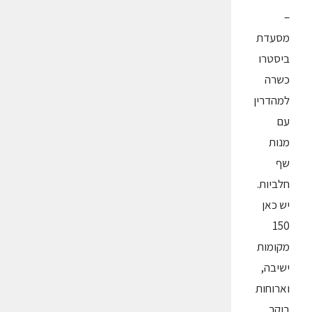
–
מסעדת
ביסטרו
כשרה
למהדרין
עם
מנות
שף
חלביות.
יש כאן
150
מקומות
ישיבה,
וארוחות
בוקר