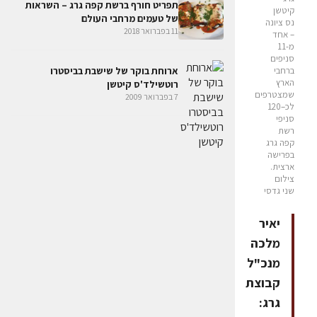
תפריט חורף ברשת קפה גרג – השראות
קיטשן
של טעמים מרחבי העולם
נס ציונה
11 בפברואר 2018
– אחד
מ-11
סניפים
ארוחת בוקר של שישבת בביסטרו
ברחבי
הארץ
רוטשילד'ס קיטשן
שמצטרפים
7 בפברואר 2009
לכ–120
סניפי
רשת
קפה גרג
בפרישה
ארצית.
צילום
שני גדסי
יאיר
מלכה
מנכ"ל
קבוצת
גרג: