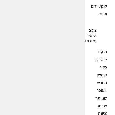
קוקטיילים
ויינות.
צילום
איתמר
גינזבורג
הגענו
להשקת
סניף
קיטשן
החדש
ב
עופר
קניותר
שבנס
ציונה