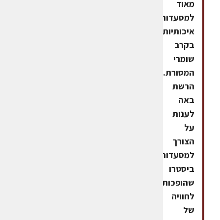
מאוד
למסעדות
איכותיות
בקרב
שומרי
המסורת.
הרשת
באה
לענות
על
הצורך
למסעדות
ביסטרו
שהופכות
לחוויה
של