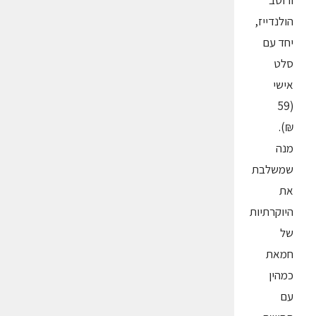
ורוטב
הולנדייז,
יחד עם
סלט
אישי
(59
₪).
מנה
שמשלבת
את
היוקרתיות
של
חמאת
כמהין
עם