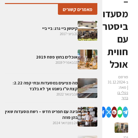
–
מאמרים קשורים
מסעדות
ביסטרו
קיטשן ביי גרג: ביי ביי
21 ביוני 2017
עם
חווית
אוכלים בחוץ פסח 2019
אוכל
13 באפריל 2019
פורסם
ב-31.12.2024
מה מציעים במסעדות ובתי קפה 2.22:
| מאת:
קצת ט"ו בשבט אך לא בלבד
נטלי בן
16 בינואר 2022
ברוך
ביגה עם תפריט חדש – רשת מסעדות שאין
בהן פוזה
24 בפברואר 2024
גרג