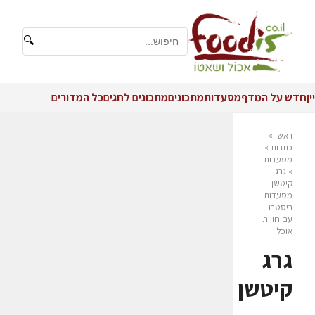
🔍
יין
חדש על המדף
מסעדות
מתכונים
מתכונים לחגים
כל המדורים
ראשי
»
כתבות
»
מסעדות
»
גרג
קיטשן –
מסעדות
ביסטרו
עם חווית
אוכל
גרג
קיטשן