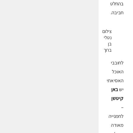
בהחלט
חביבה.
צילום
נטלי
בן
ברוך
לחובבי
האוכל
האסיאתי
יש
באן
קיטשן
–
לחמנייה
מאודה