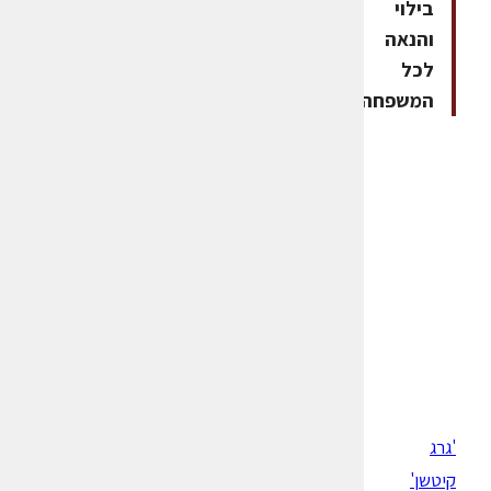
בילוי
והנאה
לכל
המשפחה"
'גרג
קיטשן'