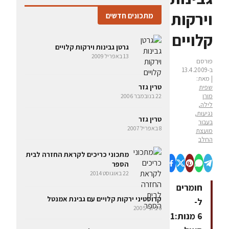
וירקות
מתכונים חדשים
קלויים
גרטן גבינות וירקות קלויים
13 באפריל 2009
פורסם
ב-13.4.2009
| מאת:
טרין גזר
שפית
מורן
22 בנובמבר 2006
לילה,
נגיעות,
טרין גזר
בעבור
8 באפריל 2007
מועצת
החלב
מתכוני כריכים לקראת החזרה לבית
הספר
22 באוגוסט 2014
חומרים
קרוסטיני ירקות קלויים עם גבינת אמנטל
ל-
6 ביוני 2005
6 מנות:1