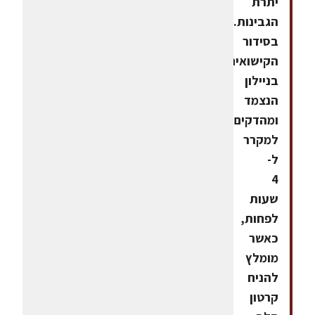
יתרת
הגבינות.מסיימים
בסידור
הקישואים.מכסים
בניילון
הנצמד
ומהדקים.מכניסים
למקרר
ל-
4
שעות
לפחות,
כאשר
מומלץ
להניח
קרטון