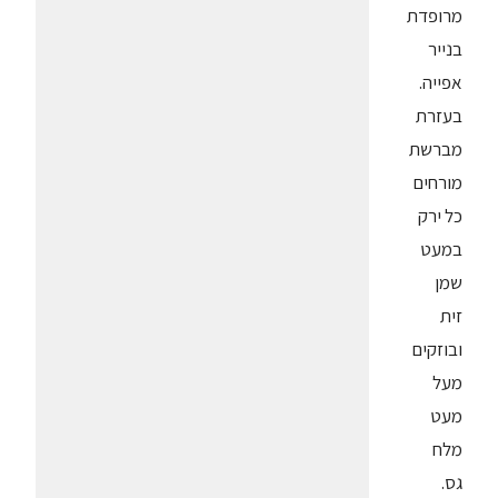
מרופדת
בנייר
אפייה.
בעזרת
מברשת
מורחים
כל ירק
במעט
שמן
זית
ובוזקים
מעל
מעט
מלח
גס.