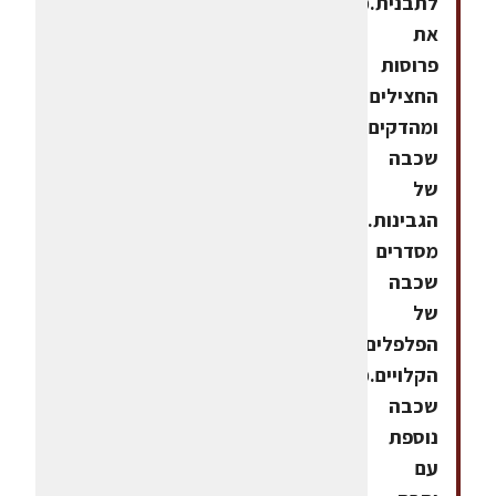
לתבנית.מסדרים
את
פרוסות
החצילים
ומהדקים.יוצקים
שכבה
של
הגבינות.מעליה
מסדרים
שכבה
של
הפלפלים
הקלויים.מעליה
שכבה
נוספת
עם