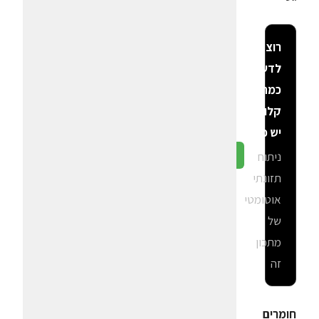
רוצה
לדעת
כמה
קלוריות
יש פה?
ניתוח
גלה ב-CalGal
תזונתי
אוטומטי
של
מתכון
זה
חומרים