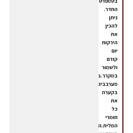
בטמפרטורת
החדר.
ניתן
להכין
את
הירקות
יום
קודם
ולשמור
במקרר.בינתיים
מערבבים
בקערה
את
כל
חומרי
המלית.הרכבת