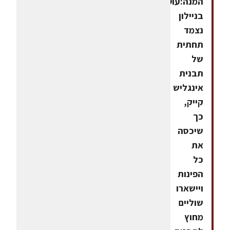
המנה:עוטפים
בניילון
נצמד
תחתית
של
תבנית
אינגליש
קייק,
כך
שיכסה
את
כל
הפינות
ויישארו
שוליים
מחוץ