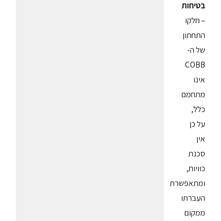
בטיחות
– חלקו
התחתון
של ה-
COBB
אינו
מתחמם
כלל,
על כן
אין
סכנת
כוויות,
ומתאפשרת
העברתו
ממקום