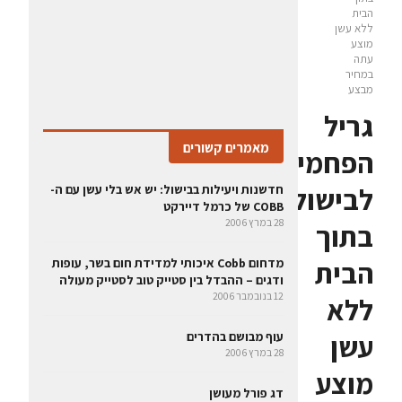
הבית
ללא עשן
מוצע
עתה
במחיר
מבצע
גריל
מאמרים קשורים
הפחמים
לבישול
חדשנות ויעילות בבישול: יש אש בלי עשן עם ה-
COBB של כרמל דיירקט
28 במרץ 2006
בתוך
הבית
מדחום Cobb איכותי למדידת חום בשר, עופות
ודגים – ההבדל בין סטייק טוב לסטייק מעולה
12 בנובמבר 2006
ללא
עשן
עוף מבושם בהדרים
28 במרץ 2006
מוצע
דג פורל מעושן