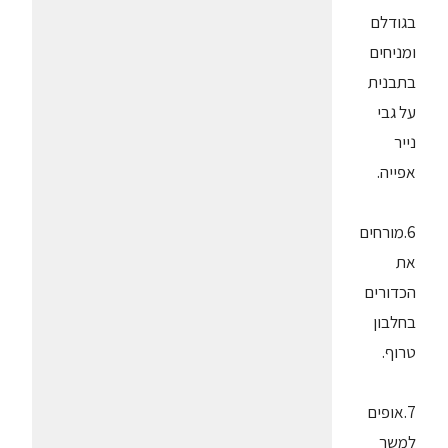
בגודלם
ומניחים
בתבנית
על גבי
נייר
אפייה.
6.מורחים
את
הכדורים
בחלבון
טרוף.
7.אופים
למשך