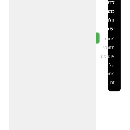
לדעת
כמה
קלוריות
יש פה?
ניתוח
גלה ב-CalGal
תזונתי
אוטומטי
של
מתכון
זה