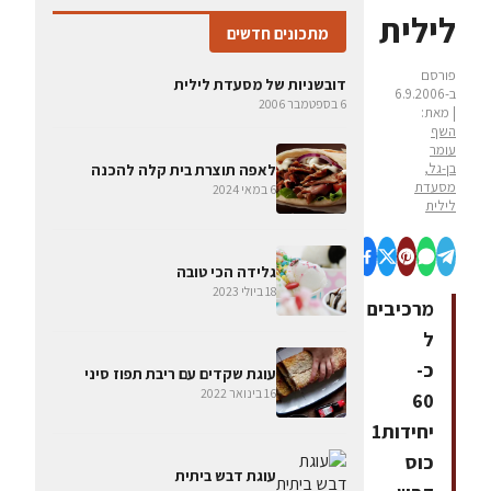
לילית
מתכונים חדשים
פורסם
דובשניות של מסעדת לילית
ב-6.9.2006
6 בספטמבר 2006
| מאת:
השף
עומר
בן-גל,
לאפה תוצרת בית קלה להכנה
מסעדת
6 במאי 2024
לילית
גלידה הכי טובה
18 ביולי 2023
מרכיבים
ל
כ-
עוגת שקדים עם ריבת תפוז סיני
16 בינואר 2022
60
יחידות1
כוס
עוגת דבש ביתית