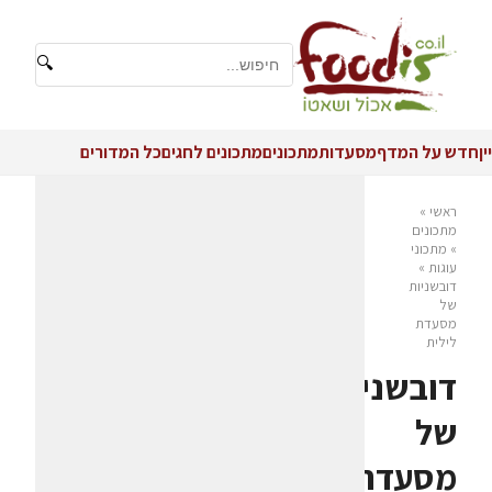
🔍
יין
חדש על המדף
מסעדות
מתכונים
מתכונים לחגים
כל המדורים
ראשי
»
מתכונים
»
מתכוני
עוגות
»
דובשניות
של
מסעדת
לילית
דובשניות
של
מסעדת