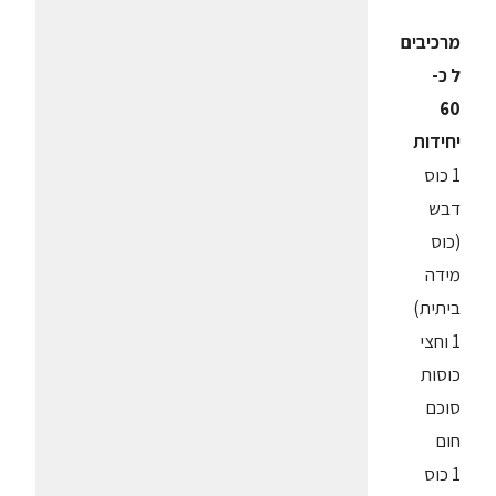
מרכיבים
ל כ-
60
יחידות
1 כוס
דבש
(כוס
מידה
ביתית)
1 וחצי
כוסות
סוכם
חום
1 כוס