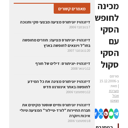
מכינה
מאמרים קשורים
לחופשת
דיזנהויז יוניתורס מציעה מבצעי סקי וחנוכה
הסקי
7 בנובמבר 2006
עם
דיזנהויז-יוניתורס מציעה: חוזרים מחופשה
בחו"ל ויוצאים לחופשה בארץ
הסקי
20 בנובמבר 2007
סקול
דיזנהויז-יוניתורס: דילים של חורף
12 בינואר 2008
פורסם
ב-15.12.2006
דיזנהויז יוניתורס מציגה את כל המידע
| מאת:
לחופשה באתר אינטרנט חדש
מערכת
12 בספטמבר 2006
אכול
ושאטו
דיזנהויז יוניתורס וחיים שוסטר מקימים את
חברת התיירות "לורד-טיילור" המציעה טיולי
איכות ויוקרה
8 בספטמבר 2006
במסגרת