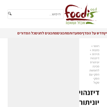
🔍
יין
חדש על המדף
מסעדות
מתכונים
מתכונים לחגים
כל המדורים
ראשי
»
כתבות
»
תיירות
»
דיזנהויז
יוניתורס
מכינה
לחופשת
הסקי עם
הסקי
סקול
דיזנהויז
יוניתורס