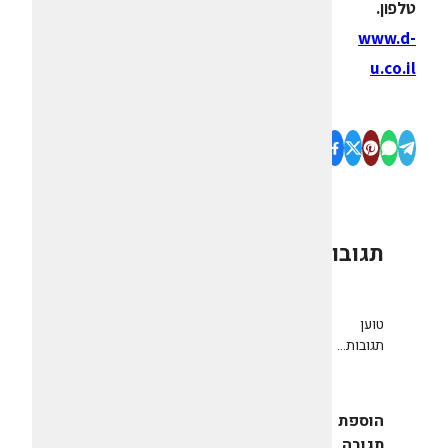
טלפון.
www.d-
u.co.il
תגובות
0
טוען
תגובות...
הוספת
תגובה