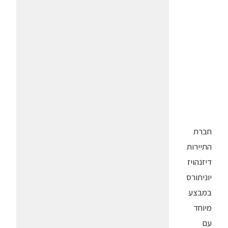
חברת
התיירות
דיזנהויז
יוניתורס
במבצע
מיוחד
עם