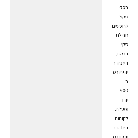
בסקי
סקול
לרוכשים
חבילת
סקי
ברשת
דיזנהויז
יוניתורס
ב-
900
יורו
ומעלה.
לקוחות
דיזנהויז
יוניתורס